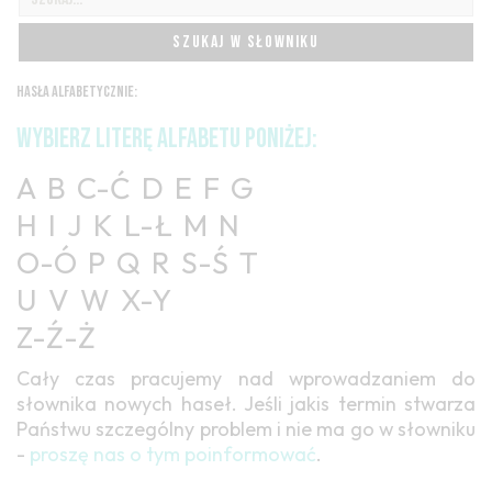
SZUKAJ W SŁOWNIKU
HASŁA ALFABETYCZNIE:
WYBIERZ LITERĘ ALFABETU PONIŻEJ:
A
B
C-Ć
D
E
F
G
H
I
J
K
L-Ł
M
N
O-Ó
P
Q
R
S-Ś
T
U
V
W
X-Y
Z-Ź-Ż
Cały czas pracujemy nad wprowadzaniem do
słownika nowych haseł. Jeśli jakis termin stwarza
Państwu szczególny problem i nie ma go w słowniku
-
proszę nas o tym poinformować
.