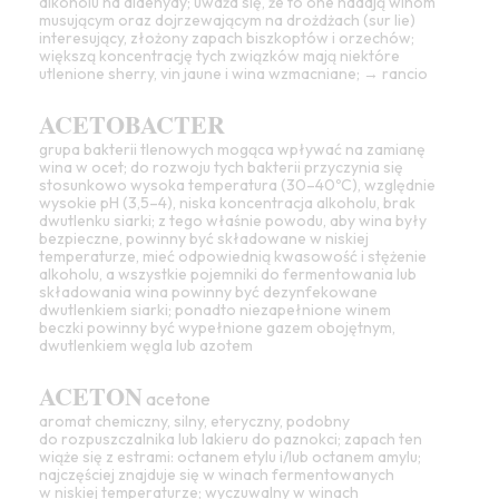
alkoholu na
aldehydy
; uważa się, że to one nadają winom
musującym oraz dojrzewającym na drożdżach (sur lie)
interesujący, złożony
zapach
biszkoptów i orzechów;
większą koncentrację tych związków mają niektóre
utlenione
sherry
,
vin jaune
i wina wzmacniane; →
rancio
ACETOBACTER
grupa bakterii tlenowych mogąca wpływać na zamianę
wina w ocet; do rozwoju tych bakterii przyczynia się
stosunkowo wysoka
temperatura
(30–40ºC), względnie
wysokie pH (3,5–4), niska
koncentracja
alkoholu, brak
dwutlenku siarki; z tego właśnie powodu, aby wina były
bezpieczne, powinny być składowane w niskiej
temperaturze, mieć odpowiednią kwasowość i stężenie
alkoholu, a wszystkie pojemniki do fermentowania lub
składowania wina powinny być dezynfekowane
dwutlenkiem siarki; ponadto niezapełnione winem
beczki powinny być wypełnione gazem obojętnym,
dwutlenkiem węgla lub azotem
ACETON
acetone
aromat
chemiczny, silny, eteryczny, podobny
do rozpuszczalnika lub lakieru do paznokci;
zapach
ten
wiąże się z estrami: octanem etylu i/lub octanem amylu;
najczęściej znajduje się w winach fermentowanych
w niskiej temperaturze; wyczuwalny w winach