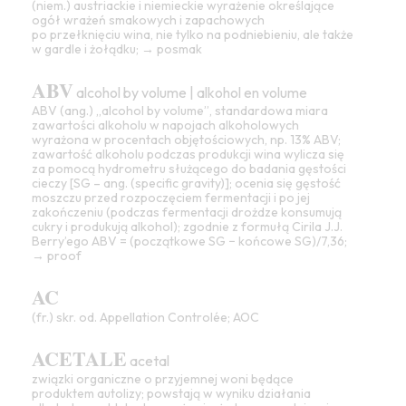
(niem.) austriackie i niemieckie wyrażenie określające
ogół wrażeń smakowych i zapachowych
po przełknięciu wina, nie tylko na podniebieniu, ale także
w gardle i żołądku; →
posmak
ABV
alcohol by volume | alkohol en volume
ABV (ang.) „alcohol by volume”, standardowa miara
zawartości alkoholu w napojach alkoholowych
wyrażona w procentach objętościowych, np. 13% ABV;
zawartość alkoholu
podczas produkcji wina wylicza się
za pomocą hydrometru służącego do badania gęstości
cieczy [SG – ang. (specific gravity)]; ocenia się
gęstość
moszczu przed rozpoczęciem fermentacji i po jej
zakończeniu (podczas fermentacji drożdze konsumują
cukry
i produkują
alkohol
); zgodnie z formułą
Cirila J.J.
Berry
’ego ABV = (początkowe SG − końcowe SG)/7,36;
→
proof
AC
(fr.) skr. od. Appellation Controlée; AOC
ACETALE
acetal
związki
organiczne
o przyjemnej woni będące
produktem autolizy; powstają w wyniku działania