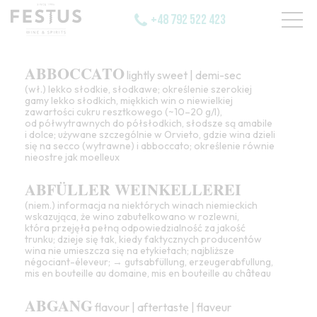
+48 792 522 423
ABBOCCATO
lightly sweet | demi-sec
(wł.) lekko
słodkie
,
słodkawe
; określenie szerokiej
gamy lekko słodkich, miękkich win o niewielkiej
zawartości cukru resztkowego (~10–20 g/l),
od półwytrawnych do półsłodkich, słodsze są
amabile
i
dolce
; używane szczególnie w Orvieto, gdzie wina dzieli
się na
secco
(
wytrawne
) i
abboccato
; określenie równie
nieostre jak
moelleux
ABFÜLLER WEINKELLEREI
(niem.) informacja na niektórych winach niemieckich
wskazująca, że
wino
zabutelkowano w rozlewni,
która przejęła pełną odpowiedzialność za
jakość
trunku; dzieje się tak, kiedy faktycznych producentów
wina nie umieszcza się na etykietach; najbliższe
négociant-éleveur
; →
gutsabfüllung
,
erzeugerabfullung
,
mis en bouteille au domaine
,
mis en bouteille au château
ABGANG
flavour | aftertaste | flaveur