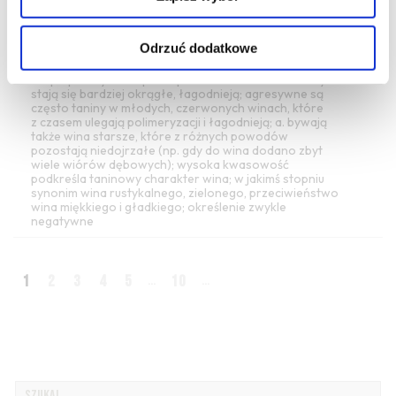
przesadnie
żywe
, nieco
szorstkie
,
drażniące
podniebienie
, zwykle z powodu dużej zawartości
kwasów lub tanin (często jednych i drugich), także
Odrzuć dodatkowe
alkoholu; silnie i nieprzyjemnie atakujące błonę śluzową;
młode
wina na ogół są dość agresywne,
ale po przebywaniu przez pewien czas w butelce zwykle
stają się bardziej
okrągłe
, łagodnieją; agresywne są
często
taniny
w młodych, czerwonych winach, które
z czasem ulegają polimeryzacji i łagodnieją; a. bywają
także wina starsze, które z różnych powodów
pozostają
niedojrzałe
(np. gdy do wina dodano zbyt
wiele wiórów dębowych); wysoka
kwasowość
podkreśla taninowy
charakter
wina; w jakimś stopniu
synonim wina rustykalnego, zielonego, przeciwieństwo
wina miękkiego i gładkiego; określenie zwykle
negatywne
1
2
3
4
5
10
...
...