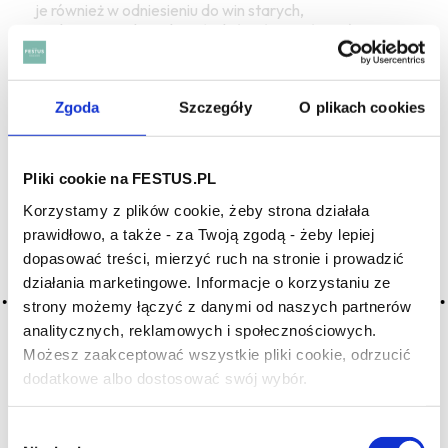
je również w odniesieniu do win starych,
zachowujących cechy młodości i świeżości: wówczas
ż. jest oznaką wysokiej jakości dojrzałego wina;
przykładem ż. wina jest np. muscadet de Sevres
et Maine znad Loary; termin odnoszący się również
Zgoda
Szczegóły
O plikach cookies
do błyszczącego, czystego, przyjemnego koloru wina;
frizzante
; pétillant;
jędrne
; przyjemne
Pliki cookie na FESTUS.PL
Korzystamy z plików cookie, żeby strona działała
prawidłowo, a także - za Twoją zgodą - żeby lepiej
dopasować treści, mierzyć ruch na stronie i prowadzić
działania marketingowe. Informacje o korzystaniu ze
SZUKAJ W SŁOWNIKU
strony możemy łączyć z danymi od naszych partnerów
analitycznych, reklamowych i społecznościowych.
HASŁA ALFABETYCZNIE:
Możesz zaakceptować wszystkie pliki cookie, odrzucić
dodatkowe albo dostosować swój wybór.
WYBIERZ LITERĘ ALFABETU PONIŻEJ:
Czy masz ukończone 18 lat?
A
B
C-Ć
D
E
F
G
Wybór