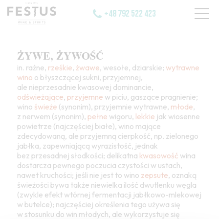
+48 792 522 423
ŻYWE, ŻYWOŚĆ
in. raźne,
rześkie
,
żwawe
, wesołe, dziarskie;
wytrawne
wino
o błyszczącej sukni, przyjemnej,
ale nieprzesadnie kwasowej dominancie,
odświeżające
,
przyjemne
w piciu, gaszące pragnienie;
wino
świeże
(synonim), przyjemnie wytrawne,
młode
,
z nerwem (synonim),
pełne
wigoru,
lekkie
jak wiosenne
powietrze (najczęściej białe), wino mające
zdecydowaną, ale przyjemną cierpkość, np. zielonego
jabłka, zapewniającą wyrazistość, jednak
bez przesadnej słodkości; delikatna
kwasowość
wina
dostarcza pewnego poczucia czystości w ustach,
nawet kruchości; jeśli nie jest to wino
zepsute
, oznaką
świeżości bywa także niewielka ilość dwutlenku węgla
(zwykle efekt wtórnej fermentacji jabłkowo-mlekowej
w butelce); najczęściej określenia tego używa się
w stosunku do win młodych, ale wykorzystuje się