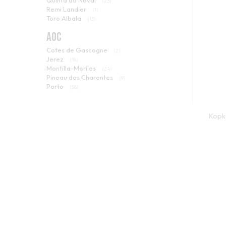
Quinta do Noval
(23)
Remi Landier
(1)
Toro Albala
(13)
Valdespino
(12)
AOC
Vallein Tercinier
(1)
Cotes de Gascogne
(2)
Jerez
(18)
Montilla-Moriles
(24)
Pineau des Charentes
(9)
Porto
(58)
Kopk