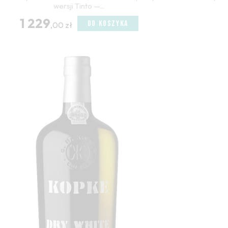
wersji Tinto —...
1 229
DO KOSZYKA
,00 zł
(5)
(23)