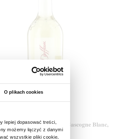
O plikach cookies
y lepiej dopasować treści,
au de Bordeneuve Floc de Gascogne Blanc,
trony możemy łączyć z danymi
Armagnac
ać wszystkie pliki cookie,