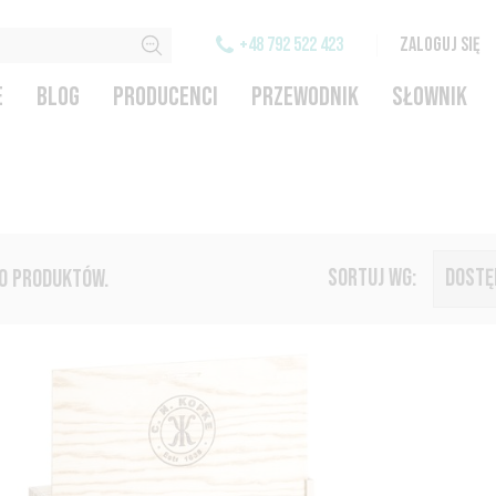
+48 792 522 423
ZALOGUJ SIĘ
E
BLOG
PRODUCENCI
PRZEWODNIK
SŁOWNIK
SORTUJ WG:
DOSTĘ
20 PRODUKTÓW.