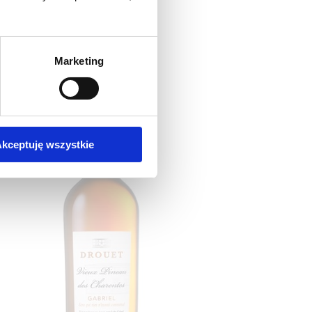
FRANCJA
99
,00 zł
Marketing
kceptuję wszystkie