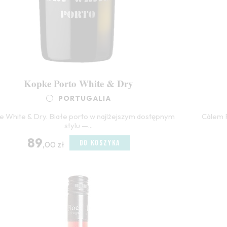
Kopke Porto White & Dry
PORTUGALIA
e White & Dry. Białe porto w najlżejszym dostępnym
Cálem 
stylu —...
89
DO KOSZYKA
,00 zł