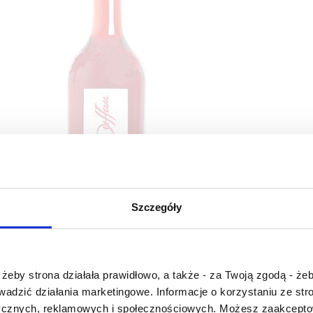
Szczegóły
Czy masz ukończone 18 lat?
żeby strona działała prawidłowo, a także - za Twoją zgodą - żeb
au de Bordeneuve Floc de Gascogne Rouge,
Chate
rowadzić działania marketingowe. Informacje o korzystaniu ze s
Armagnac
ycznych, reklamowych i społecznościowych. Możesz zaakceptow