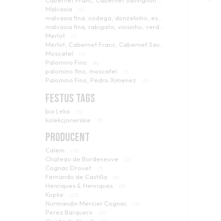
Cabernet Franc, Cabernet Sauvignon
(1)
Malvasia
(2)
malvasia fina, codega, donzelinho, esgana cao
(1)
malvasia fina, rabigato, viosinho, verdelho
(1)
Merlot
(1)
Merlot, Cabernet Franc, Cabernet Sauvignon
(1)
Moscatel
(1)
Palomino Fino
(8)
palomino fino, moscatel
(1)
Palomino Fino, Pedro Ximenez
(2)
Pedro Ximenez
(22)
FESTUS TAGS
sousao, touriga franca, touriga nacional
(1)
Terrantez (Cascal)
(1)
bio | eko
(5)
tinta barroca, tinta roriz, touriga franca, tinto cao
(2)
kolekcjonerskie
(3)
tinta barroca, tinta roriz, touriga franca, touriga nacional
Tinta Negra Mole
PRODUCENT
(3)
touriga nacional, touriga franca, tinta roriz, tinto cao, sousao
Calem
Ugni Blanc
(12)
(3)
Chateau de Bordeneuve
Ugni Blanc, Colombard
(2)
(2)
Cognac Drouet
Verdelho
(3)
(2)
Fernando de Castilla
(6)
Henriques & Henriques
(9)
Kopke
(23)
Normandin Mercier Cognac
(4)
Perez Barquero
(11)