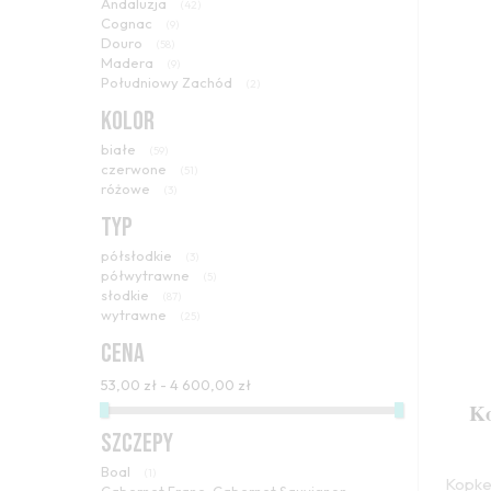
Andaluzja
(42)
Cognac
(9)
Douro
(58)
Madera
(9)
Południowy Zachód
(2)
KOLOR
białe
(59)
czerwone
(51)
różowe
(3)
TYP
półsłodkie
(3)
półwytrawne
(5)
słodkie
(87)
wytrawne
(25)
CENA
53,00 zł - 4 600,00 zł
Ko
SZCZEPY
Boal
(1)
Kopke 