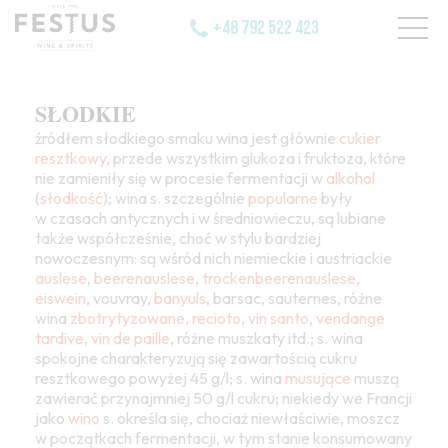
+48 792 522 423
SŁODKIE
źródłem słodkiego smaku wina jest głównie
cukier
resztkowy
, przede wszystkim glukoza i fruktoza, które
nie zamieniły się w procesie fermentacji w
alkohol
(
słodkość
); wina s. szczególnie
popularne
były
w czasach antycznych i w średniowieczu, są lubiane
także współcześnie, choć w stylu bardziej
nowoczesnym: są wśród nich niemieckie i austriackie
auslese
,
beerenauslese
,
trockenbeerenauslese
,
eiswein
, vouvray,
banyuls
, barsac, sauternes, różne
wina
zbotrytyzowane
,
recioto
,
vin santo
,
vendange
tardive
,
vin de paille
, różne muszkaty itd.; s. wina
spokojne charakteryzują się zawartością cukru
resztkowego powyżej 45 g/l; s. wina
musujące
muszą
zawierać przynajmniej 50 g/l cukru; niekiedy we Francji
jako
wino
s. określa się, chociaż niewłaściwie, moszcz
w początkach fermentacji, w tym stanie konsumowany