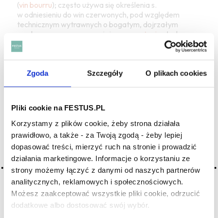
(
vin bourru
); często używa się określenia s.
w odniesieniu do win czerwonych, pod względem
technicznym wytrawnych o bogatym, dojrzałym
smaku owocowym, sprawiającym
wrażenie
słodyczy;
warto pamiętać, że
wrażenie
słodyczy powodują
również
alkohol etylowy
,
glicerol
i inne
alkohole wyższe
zawarte w winie, jednocześnie potęgują one również
wrażenie
pewnej tłustości (
tłuste
); VDN;
vin de liqueur
;
Zgoda
Szczegóły
O plikach cookies
słodkość madery
;
słodkość porto
;
słodkość sherry
;
marsala
;
słodkość
win musujących i spokojnych
Pliki cookie na FESTUS.PL
Korzystamy z plików cookie, żeby strona działała
prawidłowo, a także - za Twoją zgodą - żeby lepiej
dopasować treści, mierzyć ruch na stronie i prowadzić
działania marketingowe. Informacje o korzystaniu ze
strony możemy łączyć z danymi od naszych partnerów
SZUKAJ W SŁOWNIKU
analitycznych, reklamowych i społecznościowych.
Możesz zaakceptować wszystkie pliki cookie, odrzucić
HASŁA ALFABETYCZNIE:
dodatkowe albo dostosować swój wybór.
Czy masz ukończone 18 lat?
WYBIERZ LITERĘ ALFABETU PONIŻEJ: