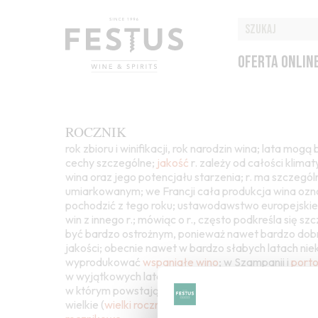
OFERTA ONLIN
ROCZNIK
rok zbioru i winifikacji, rok narodzin wina; lata mogą
cechy szczególne;
jakość
r. zależy od całości klim
wina oraz jego potencjału starzenia; r. ma szczegól
umiarkowanym; we Francji cała produkcja wina ozn
pochodzić z tego roku; ustawodawstwo europejskie
win z innego r.; mówiąc o r., często podkreśla się s
być bardzo ostrożnym, ponieważ nawet bardzo dobry
jakości; obecnie nawet w bardzo słabych latach niek
wyprodukować
wspaniałe
wino
; w Szampanii i
port
w wyjątkowych latach o szczególnej jakości; określen
w którym powstają względnielekkie wina, „wielki r.”
wielkie (
wielki rocznik
); non
vintage
; vintage;
style 