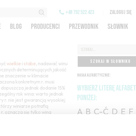
+48 792 522 423
ZALOGUJ SIĘ
E
BLOG
PRODUCENCI
PRZEWODNIK
SŁOWNIK
SZUKAJ W SŁOWNIKU
 być
wielkie
i
słabe
, nadawać winu
atycznych determinujących jakość
ne znaczenie w klimacie
HASŁA ALFABETYCZNIE:
aczona konkretnym r. musi
WYBIERZ LITERĘ ALFABE
 dopuszcza jednak dodanie 15%
zczególny rok wina: warto jednak
PONIŻEJ:
 r. nie jest gwarancją wysokiej
tórzy winiarze potrafią
A
B
C-Ć
D
E
F
o
r. oznacza się tylko wina
ie „lekki r.” oznacza taki,
H
I
J
K
L-Ł
M
 to ten, w którym powstają wina
O-Ó
P
Q
R
S-Ś
szampana
;
wiek wina
; porto