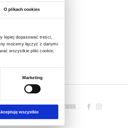
O plikach cookies
nad
do
y lepiej dopasować treści,
eł.
trony możemy łączyć z danymi
arza
ać wszystkie pliki cookie,
lny
o w
s o
Marketing
BLOG
PRZEWODNIK
SŁOWNIK
kceptuję wszystkie