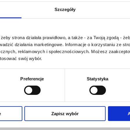
U
V
W
X-Y
Szczegóły
Z-Ź-Ż
Cały czas pracujemy 
Czy masz ukończone 18 lat?
wprowadzaniem 
żeby strona działała prawidłowo, a także - za Twoją zgodą - żeb
słownika nowych has
rowadzić działania marketingowe. Informacje o korzystaniu ze s
Jeśli jakis termin stw
ycznych, reklamowych i społecznościowych. Możesz zaakceptow
Państwu szczegó
stosować swój wybór.
problem i nie ma g
słowniku -
proszę na
tym poinformować
.
Preferencje
Statystyka
O NAS
OFERTA ONLINE
PRODUCENCI
e
Zapisz wybór
A