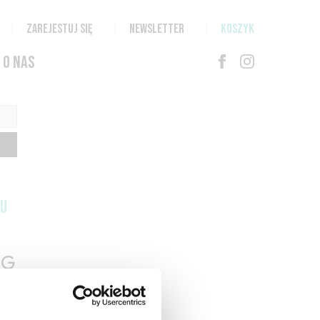
ZAREJESTUJ SIĘ
NEWSLETTER
KOSZYK
O NAS
TU
G
N
T