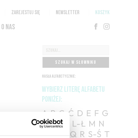
ZAREJESTUJ SIĘ
NEWSLETTER
KOSZYK
O NAS
SZUKAJ W SŁOWNIKU
HASŁA ALFABETYCZNIE:
WYBIERZ LITERĘ ALFABETU
PONIŻEJ:
A
B
C-Ć
D
E
F
G
H
I
J
K
L-Ł
M
N
O-Ó
P
Q
R
S-Ś
T