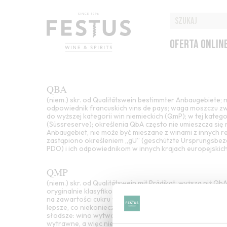
OFERTA ONLIN
QBA
(niem.) skr. od Qualitätswein bestimmter Anbaugebiete; 
odpowiednik francuskich vins de pays;
waga moszczu
zw
do wyższej kategorii win niemieckich (QmP); w tej kate
(Süssreserve); określenia QbA często nie umieszcza się 
Anbaugebiet
, nie może być mieszane z winami z innych 
zastąpiono określeniem „gU” (geschützte Ursprungsbez
PDO) i ich odpowiednikom w innych krajach europejskic
QMP
(niem.) skr. od Qualitätswein mit Prädikat; wyższa niż Qb
oryginalnie klasyfikowanych według wzrostu wagi moszczu
na zawartości cukru w moszczu użytym do wytwarzania w
lepsze, co niekoniecznie musi być prawdą, ponadto wyż
słodsze: wino wytwarzane z moszczu o wyższej wadze, cz
wytrawne
, a więc niekoniecznie musi
smakować
bardziej