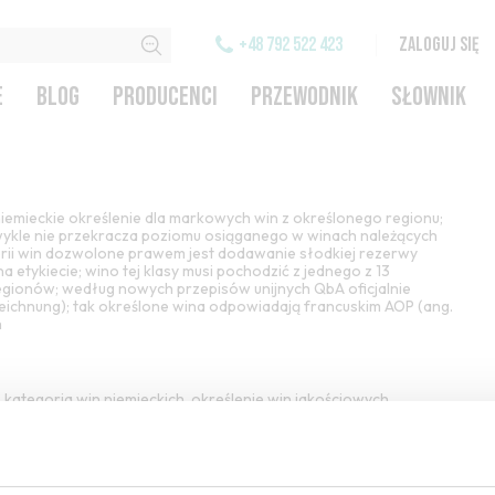
+48 792 522 423
ZALOGUJ SIĘ
E
BLOG
PRODUCENCI
PRZEWODNIK
SŁOWNIK
niemieckie określenie dla markowych win z określonego regionu;
ykle nie przekracza poziomu osiąganego w winach należących
gorii win dozwolone prawem jest dodawanie słodkiej rezerwy
na etykiecie;
wino
tej klasy musi pochodzić z jednego z 13
regionów; według nowych przepisów unijnych QbA oficjalnie
eichnung); tak określone wina odpowiadają francuskim AOP (ang.
h
A kategoria win niemieckich, określenie win jakościowych,
 użytego do ich produkcji; jest to system klasyfikacyjny oparty
ina, sugerujący, że im wyższa zawartość cukru, tym
wino
jest
sza
waga moszczu
nie zawsze decyduje o tym, że
wino
jest
yli większej zawartości cukru, może być winifikowane jako
 słodko; w tej kategorii znajduje się sześć klas win:
kabinett
,