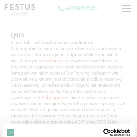
+48 792 522 423
QBA
(niem.) skr. od Qualitätswein bestimmter
Anbaugebiete; niemieckie określenie dla markowych
win z określonego regionu; odpowiednik francuskich
vins de pays;
waga moszczu
zwykle nie przekracza
poziomu osiąganego w winach należących do wyższej
kategorii win niemieckich (QmP); w tej kategorii win
dozwolone prawem jest dodawanie słodkiej rezerwy
(Süssreserve); określenia QbA często nie umieszcza
się na etykiecie;
wino
tej klasy musi pochodzić
z jednego z 13
Anbaugebiet
, nie może być mieszane
z winami z innych regionów; według nowych przepisów
unijnych QbA oficjalnie zastąpiono określeniem „gU”
(geschützte Ursprungsbezeichnung); tak określone
wina odpowiadają francuskim AOP (ang. PDO) i ich
odpowiednikom w innych krajach europejskich