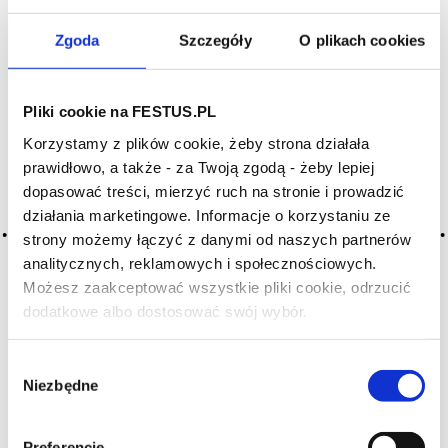
Zgoda
Szczegóły
O plikach cookies
Pliki cookie na FESTUS.PL
SZUKAJ W SŁOWNIKU
Korzystamy z plików cookie, żeby strona działała
prawidłowo, a także - za Twoją zgodą - żeby lepiej
HASŁA ALFABETYCZNIE:
dopasować treści, mierzyć ruch na stronie i prowadzić
działania marketingowe. Informacje o korzystaniu ze
WYBIERZ LITERĘ ALFABETU PONIŻEJ:
strony możemy łączyć z danymi od naszych partnerów
analitycznych, reklamowych i społecznościowych.
A
B
C-Ć
D
E
F
G
Możesz zaakceptować wszystkie pliki cookie, odrzucić
H
I
J
K
L-Ł
M
N
dodatkowe albo dostosować swój wybór.
Czy masz ukończone 18 lat?
O-Ó
P
Q
R
S-Ś
T
Wybór
U
V
W
X-Y
Niezbędne
zgody
Z-Ź-Ż
Cały czas pracujemy nad wprowadzaniem do
Preferencje