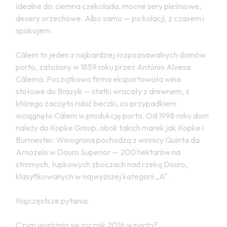
Idealne do: ciemna czekolada, mocne sery pleśniowe,
desery orzechowe. Albo samo — po kolacji, z czasem i
spokojem.
Cálem to jeden z najbardziej rozpoznawalnych domów
porto, założony w 1859 roku przez António Alvesa
Cálema. Początkowo firma eksportowała wina
stołowe do Brazylii — statki wracały z drewnem, z
którego zaczęto robić beczki, co przypadkiem
wciągnęło Cálem w produkcję porto. Od 1998 roku dom
należy do Kopke Group, obok takich marek jak Kopke i
Burmester. Winogrona pochodzą z winnicy Quinta da
Arnozelo w Douro Superior — 200 hektarów na
stromych, łupkowych zboczach nad rzeką Douro,
klasyfikowanych w najwyższej kategorii „A".
Najczęstsze pytania:
Czym wyróżnia się rocznik 2016 w porto?