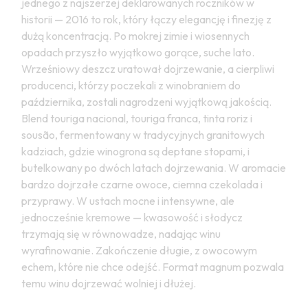
jednego z najszerzej deklarowanych roczników w
historii — 2016 to rok, który łączy elegancję i finezję z
dużą koncentracją. Po mokrej zimie i wiosennych
opadach przyszło wyjątkowo gorące, suche lato.
Wrześniowy deszcz uratował dojrzewanie, a cierpliwi
producenci, którzy poczekali z winobraniem do
października, zostali nagrodzeni wyjątkową jakością.
Blend touriga nacional, touriga franca, tinta roriz i
sousão, fermentowany w tradycyjnych granitowych
kadziach, gdzie winogrona są deptane stopami, i
butelkowany po dwóch latach dojrzewania. W aromacie
bardzo dojrzałe czarne owoce, ciemna czekolada i
przyprawy. W ustach mocne i intensywne, ale
jednocześnie kremowe — kwasowość i słodycz
trzymają się w równowadze, nadając winu
wyrafinowanie. Zakończenie długie, z owocowym
echem, które nie chce odejść. Format magnum pozwala
temu winu dojrzewać wolniej i dłużej.