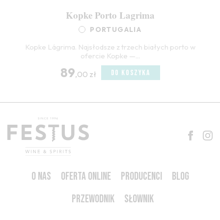
Kopke Porto Lagrima
PORTUGALIA
Kopke Lágrima. Najsłodsze z trzech białych porto w
ofercie Kopke —...
89
DO KOSZYKA
,00 zł
O NAS
OFERTA ONLINE
PRODUCENCI
BLOG
PRZEWODNIK
SŁOWNIK