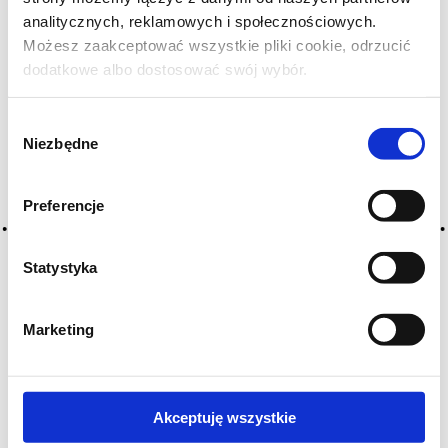
warto poczekać jeszcze dłużej — to wino na dekady.
analitycznych, reklamowych i społecznościowych.
Możesz zaakceptować wszystkie pliki cookie, odrzucić
ZOBACZ TAKŻE
dodatkowe albo dostosować swój wybór.
Czy masz ukończone 18 lat?
Wybór
Niezbędne
zgody
Preferencje
Statystyka
Marketing
Akceptuję wszystkie