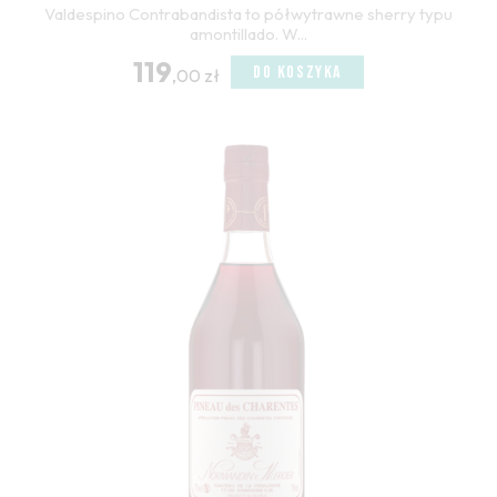
Valdespino Contrabandista to półwytrawne sherry typu
amontillado. W...
119
DO KOSZYKA
,00 zł