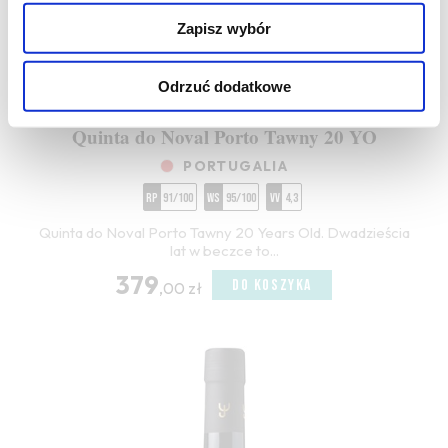
Zapisz wybór
Odrzuć dodatkowe
Quinta do Noval Porto Tawny 20 YO
PORTUGALIA
RP
91/100
WS
95/100
VV
4,3
Quinta do Noval Porto Tawny 20 Years Old. Dwadzieścia
lat w beczce to...
379
DO KOSZYKA
,00 zł