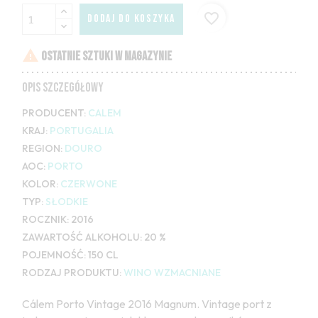
favorite_border
DODAJ DO KOSZYKA

OSTATNIE SZTUKI W MAGAZYNIE
OPIS SZCZEGÓŁOWY
PRODUCENT:
CALEM
KRAJ:
PORTUGALIA
REGION:
DOURO
AOC:
PORTO
KOLOR:
CZERWONE
TYP:
SŁODKIE
ROCZNIK:
2016
ZAWARTOŚĆ ALKOHOLU:
20 %
POJEMNOŚĆ:
150 CL
RODZAJ PRODUKTU:
WINO WZMACNIANE
Cálem Porto Vintage 2016 Magnum. Vintage port z