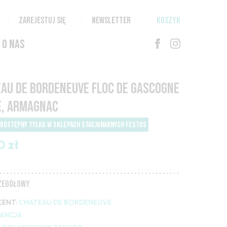
ZAREJESTUJ SIĘ
NEWSLETTER
KOSZYK
O NAS
AU DE BORDENEUVE FLOC DE GASCOGNE
E, ARMAGNAC
DOSTĘPNY TYLKO W SKLEPACH STACJONARNYCH FESTUS
0 zł
CZEGÓŁOWY
ENT:
CHATEAU DE BORDENEUVE
ANCJA