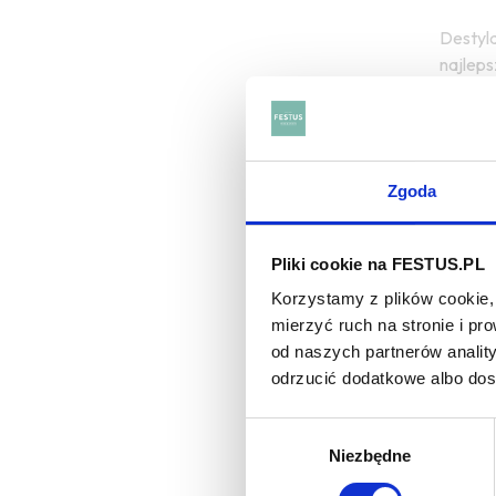
Destyla
najleps
oraz b
Pagórko
dość w
Zgoda
Rodzina
"sięgaj
Pliki cookie na FESTUS.PL
Dwie ma
Korzystamy z plików cookie, 
szerzej
mierzyć ruch na stronie i p
od naszych partnerów analit
Chatea
odrzucić dodatkowe albo do
- arman
posiadł
Wybór
- dest
Niezbędne
zgody
- do le
- trunk