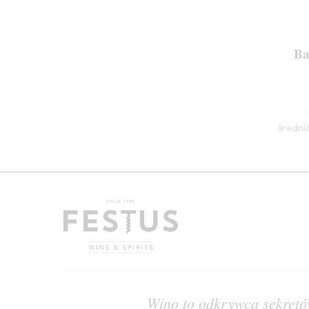
Ba
średni
Wino to odkrywca sekret