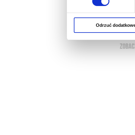
Baron 
- bardz
Odrzuć dodatkow
- arma
ZOBAC