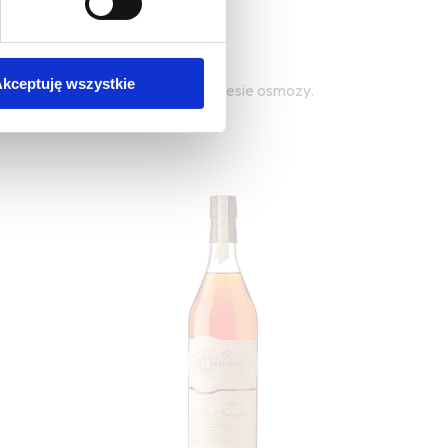
kceptuję wszystkie
z możliwych wód uzyskaną w procesie osmozy.