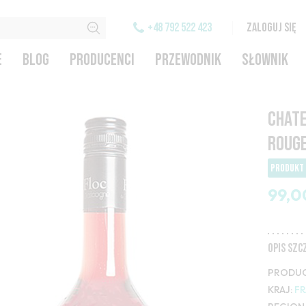
+48 792 522 423
ZALOGUJ SIĘ
E
BLOG
PRODUCENCI
PRZEWODNIK
SŁOWNIK
CHATE
ROUG
PRODUKT 
99,0
OPIS SZ
PRODUC
KRAJ:
FR