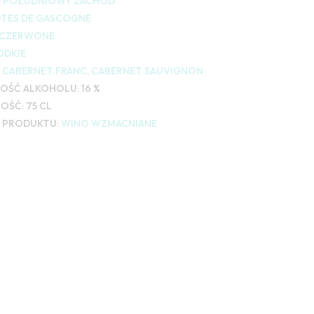
:
POŁUDNIOWY ZACHÓD
TES DE GASCOGNE
CZERWONE
ODKIE
CABERNET FRANC, CABERNET SAUVIGNON
OŚĆ ALKOHOLU:
16 %
OŚĆ:
75 CL
 PRODUKTU:
WINO WZMACNIANE