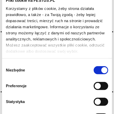
Pliki cookie na FESTUS.PL
WYBIERZ LITERĘ ALFABETU PONIŻEJ:
Korzystamy z plików cookie, żeby strona działała
A
B
C-Ć
D
E
F
G
prawidłowo, a także - za Twoją zgodą - żeby lepiej
H
I
J
K
L-Ł
M
N
dopasować treści, mierzyć ruch na stronie i prowadzić
działania marketingowe. Informacje o korzystaniu ze
O-Ó
P
Q
R
S-Ś
T
strony możemy łączyć z danymi od naszych partnerów
U
V
W
X-Y
analitycznych, reklamowych i społecznościowych.
Możesz zaakceptować wszystkie pliki cookie, odrzucić
Z-Ź-Ż
dodatkowe albo dostosować swój wybór.
Czy masz ukończone 18 lat?
Cały czas pracujemy nad wprowadzaniem do
słownika nowych haseł. Jeśli jakis termin stwarza
Wybór
Państwu szczególny problem i nie ma go w słowniku
Niezbędne
zgody
-
proszę nas o tym poinformować
.
Preferencje
Statystyka