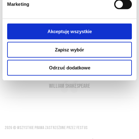
Marketing
O NAS
OFERTA ONLINE
PRODUCENCI
BLOG
PRZEWODNIK
SŁOWNIK
Akceptuję wszystkie
Zapisz wybór
U dobrych ludzi odnajdziesz dobrą
gościnę, dobre wino i dobre towarzystwo
Odrzuć dodatkowe
William Shakespeare
2026 © WSZYSTKIE PRAWA ZASTRZEŻONE PRZEZ FESTUS