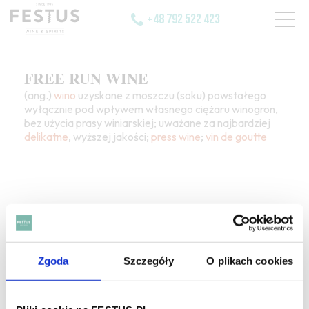
+48 792 522 423
FREE RUN WINE
(ang.)
wino
uzyskane z moszczu (soku) powstałego
wyłącznie pod wpływem własnego ciężaru winogron,
bez użycia prasy winiarskiej; uważane za najbardziej
delikatne
, wyższej jakości;
press wine
;
vin de goutte
SZUKAJ W SŁOWNIKU
Zgoda
Szczegóły
O plikach cookies
HASŁA ALFABETYCZNIE: