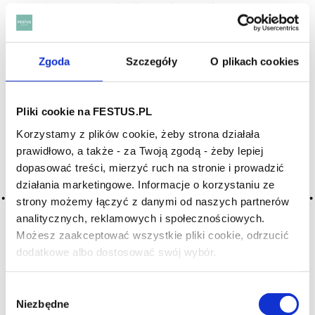
i mało
wytrawne
; określenie jako niejednoznaczne
wymaga doprecyzowania, czy wino jest przyjemnie
delikatne
, czy zbyt delikatne; przeciwieństwo wina
mocnego, ciężkiego;
potoczyste
;
finezyjne
;
kruche
;
Zgoda
Szczegóły
O plikach cookies
aksamitne
;
miłe
;
wyrafinowane
Pliki cookie na FESTUS.PL
Korzystamy z plików cookie, żeby strona działała
prawidłowo, a także - za Twoją zgodą - żeby lepiej
dopasować treści, mierzyć ruch na stronie i prowadzić
SZUKAJ W SŁOWNIKU
działania marketingowe. Informacje o korzystaniu ze
strony możemy łączyć z danymi od naszych partnerów
HASŁA ALFABETYCZNIE:
analitycznych, reklamowych i społecznościowych.
Możesz zaakceptować wszystkie pliki cookie, odrzucić
WYBIERZ LITERĘ ALFABETU PONIŻEJ:
dodatkowe albo dostosować swój wybór.
Czy masz ukończone 18 lat?
A
B
C-Ć
D
E
F
G
Wybór
H
I
J
K
L-Ł
M
N
Niezbędne
zgody