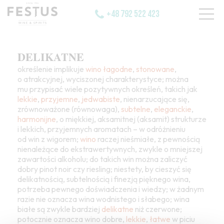
+48 792 522 423
DELIKATNE
określenie implikuje
wino
łagodne
,
stonowane
,
o atrakcyjnej, wyciszonej charakterystyce; można
mu przypisać wiele pozytywnych określeń, takich jak
lekkie
,
przyjemne
,
jedwabiste
, nienarzucające się,
zrównoważone (równowaga),
subtelne
,
eleganckie
,
harmonijne
, o miękkiej, aksamitnej (aksamit) strukturze
i lekkich, przyjemnych aromatach – w odróżnieniu
od win z wigorem;
wino
raczej nieśmiałe, z pewnością
nienależące do ekstrawertywnych, zwykle o mniejszej
zawartości alkoholu; do takich win można zaliczyć
dobry pinot noir czy riesling; niestety, by cieszyć się
delikatnością, subtelnością i finezją pięknego wina,
potrzeba pewnego doświadczenia i wiedzy; w żadnym
razie nie oznacza wina wodnistego i słabego; wina
białe są zwykle bardziej
delikatne
niż czerwone;
potocznie oznacza wino dobre,
lekkie
,
łatwe
w piciu