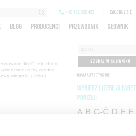
+48 792 522 423
ZALOGUJ SIĘ
E
BLOG
PRODUCENCI
PRZEWODNIK
SŁOWNIK
SZUKAJ W SŁOWNIKU
zerwowane dla 10-letnich lub
ne winna mieć cechy zgodne
zwę winorośli, z której
HASŁA ALFABETYCZNIE:
WYBIERZ LITERĘ ALFABE
PONIŻEJ:
A
B
C-Ć
D
E
F
H
I
J
K
L-Ł
M
O-Ó
P
Q
R
S-Ś