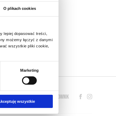
O plikach cookies
nad
do
y lepiej dopasować treści,
eł.
trony możemy łączyć z danymi
arza
ać wszystkie pliki cookie,
lny
o w
s o
Marketing
BLOG
PRZEWODNIK
SŁOWNIK
kceptuję wszystkie