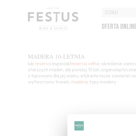
OFERTA ONLIN
MADERA 10-LETNIA
lub
reserva
especial/
reserva velha
; określenie zare
starszych mader, ale poniżej 15 lat; organoleptycz
z typowymi dla jej wieku; etykieta może zawierać na
wytworzono trunek;
madera
; typy madery