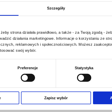
U
V
W
X-Y
Szczegóły
Z-Ź-Ż
Cały czas pracujemy 
Czy masz ukończone 18 lat?
wprowadzaniem 
żeby strona działała prawidłowo, a także - za Twoją zgodą - żeb
słownika nowych has
rowadzić działania marketingowe. Informacje o korzystaniu ze s
Jeśli jakis termin stw
ycznych, reklamowych i społecznościowych. Możesz zaakceptow
Państwu szczegó
stosować swój wybór.
problem i nie ma g
słowniku -
proszę na
tym poinformować
.
Preferencje
Statystyka
O NAS
OFERTA ONLINE
PRODUCENCI
e
Zapisz wybór
A