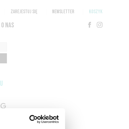
ZAREJESTUJ SIĘ
NEWSLETTER
KOSZYK
O NAS
TU
G
N
T