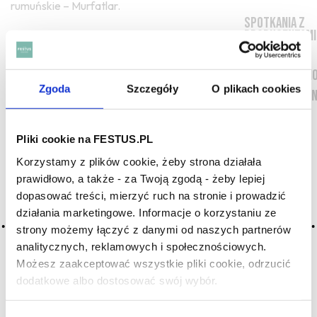
rumuńskie – Murfatlar.
Spotkania z
producentami
Przewodnik
Odmiany win
Zgoda
Szczegóły
O plikach cookies
Poradnik win
Europa
Austria
Pliki cookie na FESTUS.PL
Cypr
Korzystamy z plików cookie, żeby strona działała
Francja
prawidłowo, a także - za Twoją zgodą - żeby lepiej
dopasować treści, mierzyć ruch na stronie i prowadzić
Grecja
działania marketingowe. Informacje o korzystaniu ze
Hiszpania
strony możemy łączyć z danymi od naszych partnerów
Niemcy
analitycznych, reklamowych i społecznościowych.
Polska
Możesz zaakceptować wszystkie pliki cookie, odrzucić
Portugalia
dodatkowe albo dostosować swój wybór.
Czy masz ukończone 18 lat?
Rumunia