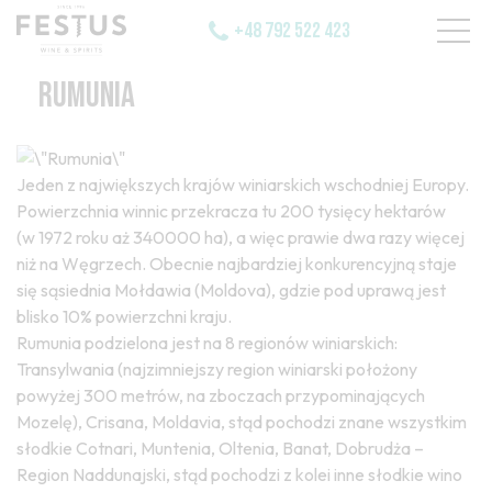
+48 792 522 423
RUMUNIA
Jeden z największych krajów winiarskich wschodniej Europy.
Powierzchnia winnic przekracza tu 200 tysięcy hektarów
(w 1972 roku aż 340000 ha), a więc prawie dwa razy więcej
niż na Węgrzech. Obecnie najbardziej konkurencyjną staje
się sąsiednia Mołdawia (Moldova), gdzie pod uprawą jest
blisko 10% powierzchni kraju.
Rumunia podzielona jest na 8 regionów winiarskich:
Transylwania (najzimniejszy region winiarski położony
powyżej 300 metrów, na zboczach przypominających
Mozelę), Crisana, Moldavia, stąd pochodzi znane wszystkim
słodkie Cotnari, Muntenia, Oltenia, Banat, Dobrudża –
Region Naddunajski, stąd pochodzi z kolei inne słodkie wino