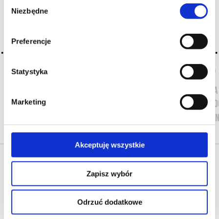
Wybór
Węgry
Niezbędne
zgody
Włochy
Australia i 
Preferencje
Ameryka Pół
Ameryka
Południowa
Statystyka
Afryka
Południowa
Marketing
Alkohole mo
NASI PRODUCEN
Akceptuję wszystkie
Zapisz wybór
Odrzuć dodatkowe
O NAS
OFERTA ONLINE
PRODUCENCI
BLOG