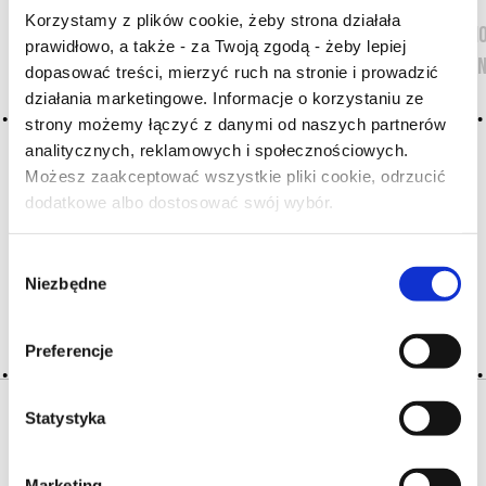
Przewodnik
Korzystamy z plików cookie, żeby strona działała
Odmiany win
prawidłowo, a także - za Twoją zgodą - żeby lepiej
Poradnik win
dopasować treści, mierzyć ruch na stronie i prowadzić
Europa
działania marketingowe. Informacje o korzystaniu ze
strony możemy łączyć z danymi od naszych partnerów
Australia i 
analitycznych, reklamowych i społecznościowych.
Ameryka Pół
Możesz zaakceptować wszystkie pliki cookie, odrzucić
Ameryka
dodatkowe albo dostosować swój wybór.
Czy masz ukończone 18 lat?
Południowa
Afryka
Południowa
Wybór
Niezbędne
Alkohole mo
zgody
NASI PRODUCEN
Preferencje
Statystyka
Marketing