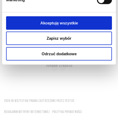
O NAS
OFERTA ONLINE
PRODUCENCI
BLOG
Akceptuję wszystkie
PRZEWODNIK
SŁOWNIK
Zapisz wybór
Walc i wino dopraszają się o bisy
Odrzuć dodatkowe
Johann Strauss
2026 © WSZYSTKIE PRAWA ZASTRZEŻONE PRZEZ FESTUS
REGULAMIN WITRYNY INTERNETOWEJ
POLITYKA PRYWATNOŚCI