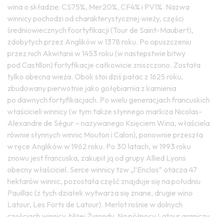
wina o składzie: CS75%, Mer20%, CF4% i PV1%. Nazwa
winnicy pochodzi od charakterystycznej wieży, części
średniowiecznych foortyfikacji (Tour de Saint-Maubert),
zdobytych przez Anglików w 1378 roku. Po opuszczeniu
przez nich Akwitanii w 1453 roku (w nastepstwie bitwy
pod Castillon) fortyfikacje całkowicie zniszczono. Została
tylko obecna wieża. Obok stoi dziś pałac z 1625 roku,
zbudowany pierwotnie jako gołębiarnia z kamienia
po dawnych fortyfikacjach. Po wielu generacjach francuskich
właścicieli winnicy (w tym także słynnego markiza Nicolas-
Alexandre de Ségur – nazywanego Księciem Wina, właściela
równie słynnych winnic Mouton i Calon), ponownie przeszła
w ręce Anglików w 1962 roku. Po 30 latach, w 1993 roku
znowu jest francuska, zakupił ją od grupy Allied Lyons
obecny właściciel. Serce winnicy tzw „l’Enclos” otacza 47
hektarów winnic, pozostała część znajduje się na południu
Pauillac (z tych działek wytwarza się znane, drugie wino
Latour, Les Forts de Latour). Merlot rośnie w dolnych
częściach winnicy, bliżej Żyrondy. Na północy Latour graniczy