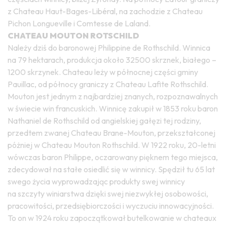
z Chateau Haut-Bages-Libéral, na zachodzie z Chateau
Pichon Longueville i Comtesse de Laland.
CHATEAU MOUTON ROTSCHILD
Należy dziś do baronowej Philippine de Rothschild. Winnica
na 79 hektarach, produkcja około 32500 skrznek, białego –
1200 skrzynek. Chateau leży w północnej części gminy
Pauillac, od północy graniczy z Chateau Lafite Rothschild.
Mouton jest jednym z najbardziej znanych, rozpoznawalnych
w świecie win francuskich. Winnicę zakupił w 1853 roku baron
Nathaniel de Rothschild od angielskiej gałęzi tej rodziny,
przedtem zwanej Chateau Brane-Mouton, przekształconej
póżniej w Chateau Mouton Rothschild. W 1922 roku, 20-letni
wówczas baron Philippe, oczarowany pięknem tego miejsca,
zdecydował na stałe osiedlić się w winnicy. Spędził tu 65 lat
swego życia wyprowadzając produkty swej winnicy
na szczyty winiarstwa dzięki swej niezwykłej osobowości,
pracowitości, przedsiębiorczości i wyczuciu innowacyjności.
To on w 1924 roku zapoczątkował butelkowanie w chateaux