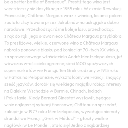
be a better bottle of Bordeaux”. Prestiż tego wina jest
więc starszy niż klasyfikacja z 1855 roku. W czasie Rewolucji
Francuskiej Château Margaux wraz z winnicą, lasami i polami
zostało zlicytowane przez Jakobinów na aukcji jako dobro
narodowe. Przechodząc różne koleje losu, przechodząc
z rąk do rąk, jego sława nieco Château Margaux przyblakła.
To prestiżowe, wielkie, czerwone wino z Château Margaux
nabrało ponownie blasku pod koniec lat 70-tych XX wieku,
za sprawą nowego właścieciela André Mentzelopoulosa, już
wówczas właściciela ogromnej sieci 1600 spożywczych
supermarketów we Francji. Ten Grek urodzony w 1915 roku
w Patras na Peloponezie, wykształcony we Francji, znający
sześć języków, dorobił się wielkiego majątku robiąc interesy
na Dalekim Wschodzie w Burmie, Chinach, Indiach
i Pakistanie. Kiedy Bernard Ginestet wystawił, będące
w nie najlepszej sytuacji finansowej Château na sprzedaż,
zakupił je w 1977 roku Mentzelopoulos, wywołując niemały
skandal we Francji. „Grek w Médoc!” – głosiły wielkie
nagłówki w Le Monde. „Stało się! Jedno z najbardziej