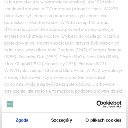
(istna rewolucja w winiarstwie bordoskim), a w 1926 roku
zbudował sławne, o 100 metrowej długości chais. W 1932
roku stworzył jedną z najpopularniejszych marek win
bordoskich – Mouton Cadet. W 1933 zakupił Chateau
d’Armailhacq a w 1945 zapoczątkował sławną kolekcję
etykiet dla Chateau Mouton. Etykiety do każdego rocznika
projektowali mu sławni współcześni artyści. Byli wśród nich
m.in. znani wszystkim Jean Cocteau (1947), Georges Braque
(1955), Salvador Dali (1959), César (1967), Jean Miró (1969),
Marc Chagall (1970), Kandinsky (1971), Picasso (1973)…
W 1970 roku zakupił Château Clerc Milon. W 1973 wywalczył
zmianę statusu winnicy z 2-me cru na 1-er cru classé,
co do dziś wydaje się być rzeczą niemożliwą. Całkowicie
zasłużenie, ale stało się to możliwe, podobno głównie dzięki
interwencji prezydenta Georgesa Pompidou. W 1979 wraz
z Robertem Mondawi tworzy w Kaliforni Opus One. Umarł
w 1988 w wieku 86 lat, spadkobierczynią czyniąc swoją
córkę, Baroness Philippine de Rothschild. Kontynuuje ona
Zgoda
Szczegóły
O plikach cookies
dzieło swego ojca.