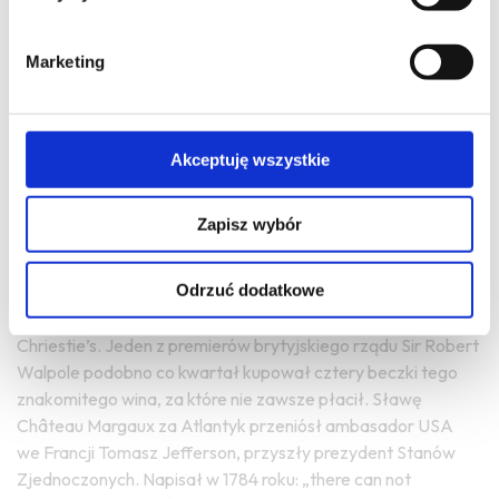
czerwone jak i białe wina są najwyzszej klasy. Najlepsze
roczniki są obfite, z aromatem dojrzałych owoców, tytoniu,
Marketing
kakao, świeżego, pieczonego chleba, delikatnie dębowe.
Odznaczaja się równowagą między siłą i elegancją,
bogactwem i harmonią. Zarówno białe jak czerwone Haut-
Brion starzone jest każdego roku w 100% nowych barriques.
Akceptuję wszystkie
CHATEAU MARGAUX
Zapisz wybór
Jedno z trzech wielkich win z Médoc, sklasyfikowanych jako
Premier Grand Cru Classé w słynnej klasyfikacji z 1855 roku.
Odrzuć dodatkowe
Rocznik 1771 Château Margaux był pierwszym klaretem,
który pojawił się w katalogu słynnego domu aukcyjnego
Chriestie’s. Jeden z premierów brytyjskiego rządu Sir Robert
Walpole podobno co kwartał kupował cztery beczki tego
znakomitego wina, za które nie zawsze płacił. Sławę
Château Margaux za Atlantyk przeniósł ambasador USA
we Francji Tomasz Jefferson, przyszły prezydent Stanów
Zjednoczonych. Napisał w 1784 roku: „there can not