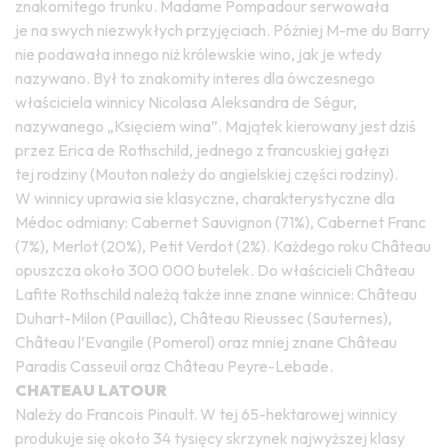
znakomitego trunku. Madame Pompadour serwowała
je na swych niezwykłych przyjęciach. Póżniej M-me du Barry
nie podawała innego niż królewskie wino, jak je wtedy
nazywano. Był to znakomity interes dla ówczesnego
właściciela winnicy Nicolasa Aleksandra de Ségur,
nazywanego „Księciem wina”. Majątek kierowany jest dziś
przez Erica de Rothschild, jednego z francuskiej gałęzi
tej rodziny (Mouton należy do angielskiej części rodziny).
W winnicy uprawia sie klasyczne, charakterystyczne dla
Médoc odmiany: Cabernet Sauvignon (71%), Cabernet Franc
(7%), Merlot (20%), Petit Verdot (2%). Każdego roku Château
opuszcza około 300 000 butelek. Do właścicieli Château
Lafite Rothschild należą także inne znane winnice: Château
Duhart-Milon (Pauillac), Château Rieussec (Sauternes),
Château l’Evangile (Pomerol) oraz mniej znane Château
Paradis Casseuil oraz Château Peyre-Lebade.
CHATEAU LATOUR
Należy do Francois Pinault. W tej 65-hektarowej winnicy
produkuje się około 34 tysięcy skrzynek najwyższej klasy