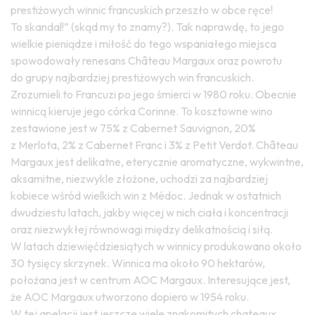
prestiżowych winnic francuskich przeszło w obce ręce!
To skandal!” (skąd my to znamy?). Tak naprawdę, to jego
wielkie pieniądze i miłość do tego wspaniałego miejsca
spowodowały renesans Château Margaux oraz powrotu
do grupy najbardziej prestiżowych win francuskich.
Zrozumieli to Francuzi po jego śmierci w 1980 roku. Obecnie
winnicą kieruje jego córka Corinne. To kosztowne wino
zestawione jest w 75% z Cabernet Sauvignon, 20%
z Merlota, 2% z Cabernet Franc i 3% z Petit Verdot. Château
Margaux jest delikatne, eterycznie aromatyczne, wykwintne,
aksamitne, niezwykle złożone, uchodzi za najbardziej
kobiece wśród wielkich win z Médoc. Jednak w ostatnich
dwudziestu latach, jakby więcej w nich ciała i koncentracji
oraz niezwykłej równowagi między delikatnością i siłą.
W latach dziewięćdziesiątych w winnicy produkowano około
30 tysięcy skrzynek. Winnica ma około 90 hektarów,
położana jest w centrum AOC Margaux. Interesujące jest,
że AOC Margaux utworzono dopiero w 1954 roku.
W tej apelacji jest jeszcze wiele znakomitych chateaux