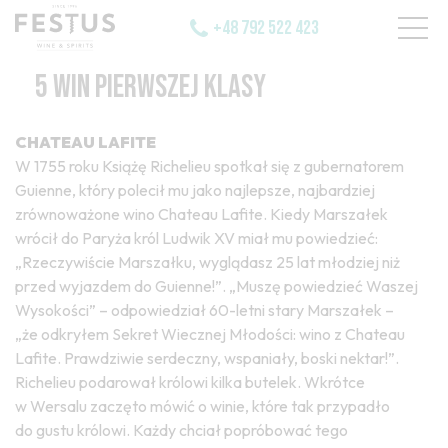
+48 792 522 423
5 WIN PIERWSZEJ KLASY
CHATEAU LAFITE
W 1755 roku Książę Richelieu spotkał się z gubernatorem
Guienne, który polecił mu jako najlepsze, najbardziej
zrównoważone wino Chateau Lafite. Kiedy Marszałek
wrócił do Paryża król Ludwik XV miał mu powiedzieć:
„Rzeczywiście Marszałku, wyglądasz 25 lat młodziej niż
przed wyjazdem do Guienne!”. „Muszę powiedzieć Waszej
Wysokości” – odpowiedział 60-letni stary Marszałek –
„że odkryłem Sekret Wiecznej Młodości: wino z Chateau
Lafite. Prawdziwie serdeczny, wspaniały, boski nektar!”.
Richelieu podarował królowi kilka butelek. Wkrótce
w Wersalu zaczęto mówić o winie, które tak przypadło
do gustu królowi. Każdy chciał popróbować tego