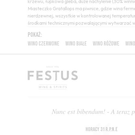
krzewu, łupkowa gleba, duże nachylenie (30% winnic
Miasteczko Gratallops ma piwnice, gdzie wina ferme
nierdzewnej, wszystkie w kontrolowanej temperatur
środkami technicznymi pozwalającymi wytwarzać wy
POKAŻ:
WINO CZERWONE
WINO BIAŁE
WINO RÓŻOWE
WINO
Nunc est bibendum! - A teraz p
Horacy 31 r.p.n.e