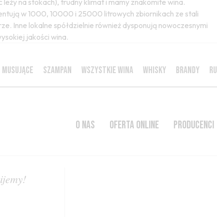
 leży na stokach), trudny klimat i mamy znakomite wina.
ntują w 1000, 10000 i 25000 litrowych zbiornikach ze stali
ze. Inne lokalne spółdzielnie również dysponują nowoczesnymi
sokiej jakości wina.
 MUSUJĄCE
SZAMPAN
WSZYSTKIE WINA
WHISKY
BRANDY
R
O NAS
OFERTA ONLINE
PRODUCENCI
ijemy!