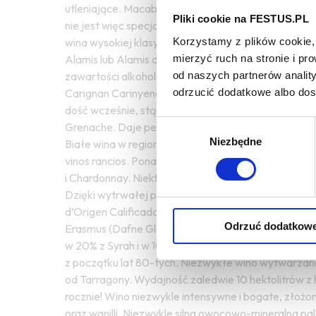
utleniające. Macabeo, biała odmiana znana także j
Pliki cookie na FESTUS.PL
nie jest więc specjalnie wrażliwa na przymrozki. Ba
Korzystamy z plików cookie, 
wina wysokiej klasy. Pedro Ximénez, biała odmian
mierzyć ruch na stronie i p
Alamis lub Alamis de Totana. Średnio wydajna, bar
od naszych partnerów analit
zawartości alkoholu, o niskiej kwasowości, ale dobrz
odrzucić dodatkowe albo do
Carignan Carinyena), zwana także Samso, Mazuela, Cru
dość wcześnie, stąd wrażliwa na przymrozki. Dojrz
Wybór
Grenache. Daje pełne ciała i koloru wina, z zadawal
Niezbędne
zgody
Białe wina w regionie stanowią około 10% produkcji.
vinos rancios. Ponadto uprawia się tu z doskonałym
i Chardonnay. Niektóre spółdzielnie produkują równ
Dzięki wytrwałej pracy nad jakością, w 1975 roku 
d’Origen Calificada). Ogromna kreatywność winiarz
Odrzuć dodatkow
Erasmus (Dafne Glorian), Clos Mogador (René Barb
w 20% z Syrah i w 10% z Carinena (Carignan). Krz
z początku lat 80-tych. Niezwykłe wino wytwarza
od Tarragony. Wydajność zaledwie 10 hektolitrów z
rocznie! Wino niezwykle intensywne i bogate, złożon
oraz wanilli. Niezwykle silna owocowo-mineralna pa