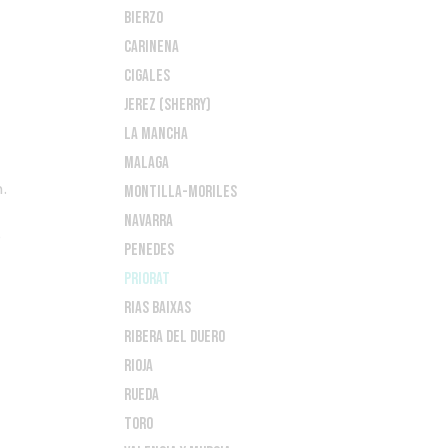
Bierzo
Carinena
Cigales
Jerez (Sherry)
La Mancha
Malaga
n.
Montilla-Moriles
Navarra
e
Penedes
Priorat
Rias Baixas
Ribera del Duero
Rioja
Rueda
Toro