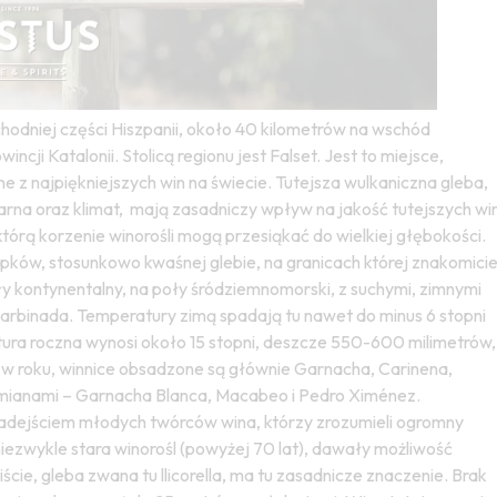
odniej części Hiszpanii, około 40 kilometrów na wschód
ncji Katalonii. Stolicą regionu jest Falset. Jest to miejsce,
e z najpiękniejszych win na świecie. Tutejsza wulkaniczna gleba,
czarna oraz klimat, mają zasadniczy wpływ na jakość tutejszych wi
tórą korzenie winorośli mogą przesiąkać do wielkiej głębokości.
ków, stosunkowo kwaśnej glebie, na granicach której znakomici
 poły kontynentalny, na poły śródziemnomorski, z suchymi, zimnymi
Garbinada. Temperatury zimą spadają tu nawet do minus 6 stopni
atura roczna wynosi około 15 stopni, deszcze 550-600 milimetrów,
h w roku, winnice obsadzone są głównie Garnacha, Carinena,
odmianami – Garnacha Blanca, Macabeo i Pedro Ximénez.
 nadejściem młodych twórców wina, którzy zrozumieli ogromny
niezwykle stara winorośl (powyżej 70 lat), dawały możliwość
ie, gleba zwana tu llicorella, ma tu zasadnicze znaczenie. Brak