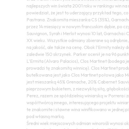
najlepszych win świata 2001 roku w rankingu win na
powiedział, że jest to uderzający przykład tego, 
Pastrana. Znakomita mieszanka CS (35%), Garnacha (
przez 14 miesięcy w nowym francuskim dębie, po czym
Sauvignon, Syrah i Merlot wynosi 10 lat, Garnacha 
XX wieku. Wszystkie odmiany zbierane są odrębnie,
na jakość, ale także na cenę. Obok l’Ermity należ
zaledwie 150 skrzynek. Parker ocenił je na 96 pun
L’Ermita (Alvaro Palacios), Clos Martinet (bodega j
prowadzi tę znakomitą winnicę). Clos Martinet prod
butelkowana jest jako Clos Martinet połowa jako Mar
jest mieszanką 45% Grenache, 20% Cabernet Sauvig
pieprzowym bukietem, z niezwykłą siłą, głębokości
Perez, razem ze spółdzielnią winiarską w Porrera 
współtwórcą innego, interesującego projektu winiar
te znakomite i sławne wina winifikowano w jednej piw
pod własną marką.
Średni wiek miejscowych odmian winorośli wynosi ok