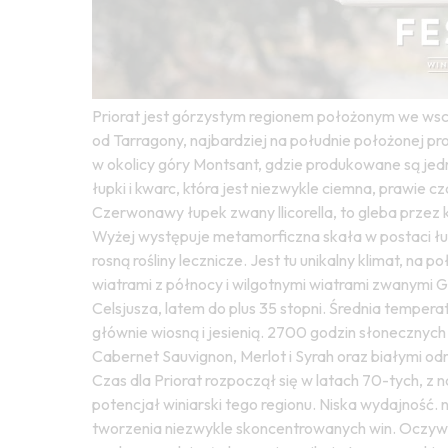
Priorat jest górzystym regionem położonym we wsch
od Tarragony, najbardziej na południe położonej prowi
w okolicy góry Montsant, gdzie produkowane są jedn
łupki i kwarc, która jest niezwykle ciemna, prawie 
Czerwonawy łupek zwany llicorella, to gleba przez k
Wyżej występuje metamorficzna skała w postaci łup
rosną rośliny lecznicze. Jest tu unikalny klimat, na
wiatrami z północy i wilgotnymi wiatrami zwanymi 
Celsjusza, latem do plus 35 stopni. Średnia temper
głównie wiosną i jesienią. 2700 godzin słonecznyc
Cabernet Sauvignon, Merlot i Syrah oraz białymi 
Czas dla Priorat rozpoczął się w latach 70-tych, z
potencjał winiarski tego regionu. Niska wydajność. 
tworzenia niezwykle skoncentrowanych win. Oczywiśc