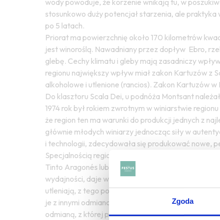
wody powoduje, że korzenie wnikają tu, w poszukiw
stosunkowo duży potencjał starzenia, ale praktyka 
po 5 latach.
Priorat ma powierzchnię około 170 kilometrów kwad
jest winoroślą. Nawadniany przez dopływ Ebro, rze
glebę. Cechy klimatu i gleby mają zasadniczy wpływ
regionu największy wpływ miał zakon Kartuzów z
S
alkoholowe i utlenione (rancios). Zakon Kartuzów w 
Do klasztoru Scala Dei, u podnóża Montsant należał
1974 rok był rokiem zwrotnym w winiarstwie regionu 
że region ten ma warunki do produkcji jednych z naj
głównie młodych winiarzy jednocząc siły w autenty
i technologii, zdecydowała się produkować nowe, p
Specjalnością regionu są wina czerwone z odmian Ga
Tinto Aragonés lub Tinto Navalcarnero. Jest wrażliw
wydajności, daje wina bardzo aromatyczne, z dużą 
utleniają, z tego powodu często robi się z niego win
Zgoda
je z innymi odmianami, dając wysokiej jakości, ar
odmianą, z której produkuje sie przyjemne wina o ni