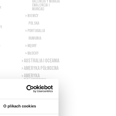
Valencia y Murcia
(Walencja i
t
Murcja)
Niemcy
Polska
wą
Portugalia
Rumunia
.
Węgry
Włochy
Australia i Oceania
Ameryka Północna
Ameryka
Południowa
Afryka
Południowa
Alkohole mocne
NASI PRODUCENCI
O plikach cookies