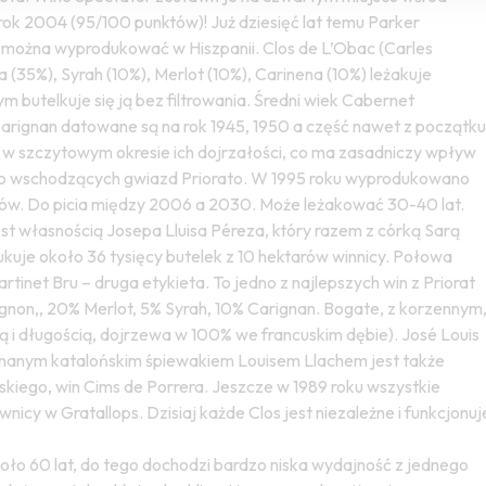
 rok 2004 (95/100 punktów)! Już dziesięć lat temu Parker
co można wyprodukować w Hiszpanii. Clos de L’Obac (Carles
35%), Syrah (10%), Merlot (10%), Carinena (10%) leżakuje
 butelkuje się ją bez filtrowania. Średni wiek Cabernet
i Carignan datowane są na rok 1945, 1950 a część nawet z początku
 w szczytowym okresie ich dojrzałości, co ma zasadniczy wpływ
y do wschodzących gwiazd Priorato. W 1995 roku wyprodukowano
któw. Do picia między 2006 a 2030. Może leżakować 30-40 lat.
est własnością Josepa Lluisa Péreza, który razem z córką Sarą
ukuje około 36 tysięcy butelek z 10 hektarów winnicy. Połowa
tinet Bru – druga etykieta. To jedno z najlepszych win z Priorat
non,, 20% Merlot, 5% Syrah, 10% Carignan. Bogate, z korzennym
ą i długością, dojrzewa w 100% we francuskim dębie). José Louis
i znanym katalońskim śpiewakiem Louisem Llachem jest także
skiego, win Cims de Porrera. Jeszcze w 1989 roku wszystkie
nicy w Gratallops. Dzisiaj każde Clos jest niezależne i funkcjonuj
oło 60 lat, do tego dochodzi bardzo niska wydajność z jednego