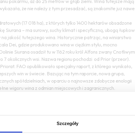
aniu pokarmu, aż do 25 metrów w głąb ziemi. Wina tutejsze mają
wykazała, że nie należy z tym przesadzać, są znakomite juz nawe
ratowych (17 018 ha), z których tylko 1400 hektarów obsadzone
kę Siurana – ma surowy, suchy klimat i specyficzną, ubogą łupko
 na jakość tutejszego wina. Historycznie patrząc, na winiarstwo
cala Dei
, gdzie produkowano wina w ciężkim stylu, mocno
Dolinie Siurana osadził tu w 1162 roku król Alfons zwany Cnotliwym
o 7 okolicznych wsi. Nazwa regionu pochodzi od Prior (przeor).
Priorat. FAO opublikowało specjalny raport, z którego wynikało,
lepszych win w świecie. Bazując na tym raporcie, nowa grupa,
cznych spółdzielniach, w oparciu o najnowsze zdobycze enologii
ełne wigoru wina z odmian miejscowych i zagranicznych.
rnacha Tinta (Negra), w Hiszpaniii znana także jako lledoner,
a na wiosenne przymrozki, słabo ukorzeniona, o niskiej
zawartością alkoholu, dosyć blade. Wina z Grenache łatwo się
a słodkie i charakterystyczne, miejscowe rancio. Kupażuje się
Szczegóły
omatyczne wina. Białe, fermentowane w dębie. Garnacha Blanca
skiej kwasowości, z wysoką zawartością alkoholu, łatwo się