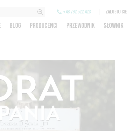
+48 792 522 423
ZALOGUJ SIĘ
E
BLOG
PRODUCENCI
PRZEWODNIK
SŁOWNIK