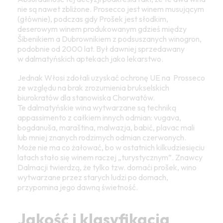
nie są nawet zbliżone. Prosecco jest winem musującym
(głównie), podczas gdy Prošek jest słodkim,
deserowym winem produkowanym gdzieś między
Šibenikiem a Dubrownikiem z podsuszanych winogron,
podobnie od 2000 lat. Był dawniej sprzedawany
w dalmatyńskich aptekach jako lekarstwo.
Jednak Włosi zdołali uzyskać ochronę UE na Prosseco
ze względu na brak zrozumienia brukselskich
biurokratów dla stanowiska Chorwatów.
Te dalmatyńskie wina wytwarzane są techniką
appassimento z całkiem innych odmian: vugava,
bogdanuša, maraština, malwazja, babić, plavac mali
lub mniej znanych rodzimych odmian czerwonych.
Może nie ma co żałować, bo w ostatnich kilkudziesięciu
latach stało się winem raczej „turystycznym”. Znawcy
Dalmacji twierdzą, że tylko tzw. domaći prošek, wino
wytwarzane przez starych ludzi po domach,
przypomina jego dawną świetność.
Jakość i klasyfikacja