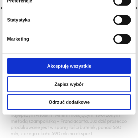
Preferencje
miesiące na drożdżach.
Dalej w hierarchii jakości i ilości idzie prosecco DOC
Statystyka
Treviso (95 gmin) i prosecco DOC (556 gmin!).
Nadal do końca nierozwiązanym problemem jest
Marketing
kwestia międzyregionalnego DOC prosecco (Friuli-
Veneto). Wszędzie tam uprawia się glera. Ogromna
popularność prosecco spowodowała wzrost nowych
upraw tej odmiany, co już wkrótce może spowodować
zauważalny spadek cen oraz jakości tych win. Ponadto
Akceptuję wszystkie
ograniczenia apelacyjne podważą sens
dotychczasowych inwestycji. Podczas boomu
Zapisz wybór
prosecco wszyscy winiarze Veneto i Friuli chcieliby
uszczknąć coś z tego wielkiego tortu.
Mam wrażenie, że w związku z niezwykłą
Odrzuć dodatkowe
popularnością prosecco spadło zainteresowanie
najlepszym włoskim winem musującym, tworzonym
metodą szampańską – Franciacorta. Już dziś prosecco
produkowane jest w sporej ilości butelek, ponad 660
mln, z czego około 490 mln na eksport.