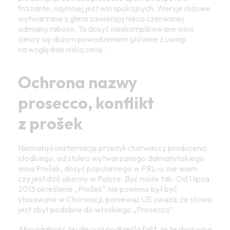
frizzante, najmniej jest win spokojnych. Wersje różowe
wytwarzane z glera zawierają nieco czerwonej
odmiany raboso. To dosyć nieskomplikowane wino
cieszy się dużym powodzeniem głównie z uwagi
na względnie niską cenę.
Ochrona nazwy
prosecco, konflikt
z prošek
Niemałą konsternację przeżyli chorwaccy producenci
słodkiego, od stuleci wytwarzanego dalmatyńskiego
wina Prošek, dosyć popularnego w PRL-u, nie wiem
czy jest dziś obecny w Polsce. Być może tak. Od 1 lipca
2013 określenie „Prošek” nie powinno był być
stosowane w Chorwacji, ponieważ UE uważa, że słowo
jest zbyt podobne do włoskiego „Prosecco”.
Absurdalność tej decyzji podkreśla fakt, że te dwa wina