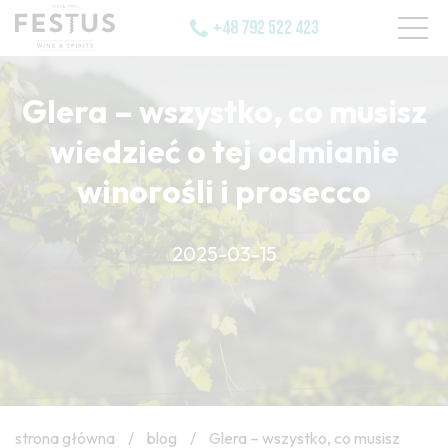
+48 792 522 423
Glera – wszystko, co musisz
wiedzieć o tej odmianie
winorośli i prosecco
2025-03-15
strona główna
/
blog
/
Glera – wszystko, co musisz