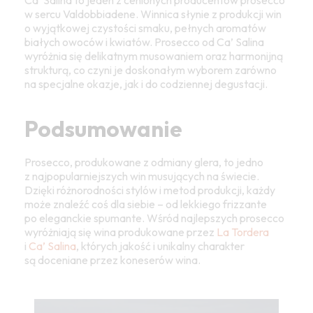
Ca’ Salina to jeden z cenionych producentów prosecco
w sercu Valdobbiadene. Winnica słynie z produkcji win
o wyjątkowej czystości smaku, pełnych aromatów
białych owoców i kwiatów. Prosecco od Ca’ Salina
wyróżnia się delikatnym musowaniem oraz harmonijną
strukturą, co czyni je doskonałym wyborem zarówno
na specjalne okazje, jak i do codziennej degustacji.
Podsumowanie
Prosecco, produkowane z odmiany glera, to jedno
z najpopularniejszych win musujących na świecie.
Dzięki różnorodności stylów i metod produkcji, każdy
może znaleźć coś dla siebie – od lekkiego frizzante
po eleganckie spumante. Wśród najlepszych prosecco
wyróżniają się wina produkowane przez
La Tordera
i
Ca’ Salina
, których jakość i unikalny charakter
są doceniane przez koneserów wina.