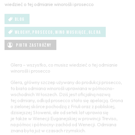
wiedzieć o tej odmianie winorośli i prosecco
BLOG
,
,
,
WŁOCHY
PROSECCO
WINO MUSUJĄCE
GLERA
PIOTR ZASTRÓŻNY
Glera – wszystko, co musisz wiedzieć o tej odmianie
winorośli i prosecco
Glera, główny szczep używany do produkcji prosecco,
to biała odmiana winorośli uprawiana w północno-
wschodnich Włoszech. Dziś jest oficjalną nazwą
tej odmiany, odkąd prosecco stało się apelacją. Grona
o zielonej skórce pochodzą z Friuli oraz z pobliskiej,
dzisiejszej Słowenii, ale od setek lat uprawia się
je także w Wenecji Euganejskiej w prowincji Treviso,
na północ i północny-zachód od Wenecji. Odmiana
znana była już w czasach rzymskich.