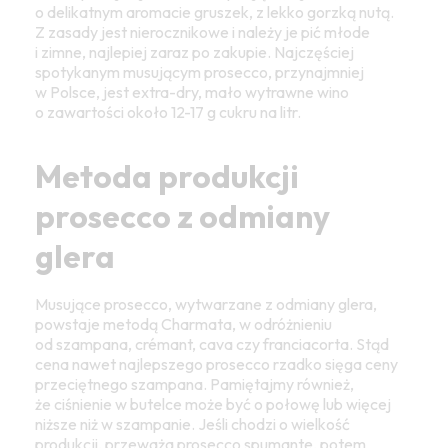
o delikatnym aromacie gruszek, z lekko gorzką nutą.
Z zasady jest nierocznikowe i należy je pić młode
i zimne, najlepiej zaraz po zakupie. Najczęściej
spotykanym musującym prosecco, przynajmniej
w Polsce, jest extra-dry, mało wytrawne wino
o zawartości około 12-17 g cukru na litr.
Metoda produkcji
prosecco z odmiany
glera
Musujące prosecco, wytwarzane z odmiany glera,
powstaje metodą Charmata, w odróżnieniu
od szampana, crémant, cava czy franciacorta. Stąd
cena nawet najlepszego prosecco rzadko sięga ceny
przeciętnego szampana. Pamiętajmy również,
że ciśnienie w butelce może być o połowę lub więcej
niższe niż w szampanie. Jeśli chodzi o wielkość
produkcji, przeważa prosecco spumante, potem