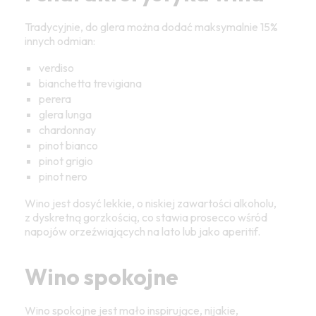
Tradycyjnie, do glera można dodać maksymalnie 15%
innych odmian:
verdiso
bianchetta trevigiana
perera
glera lunga
chardonnay
pinot bianco
pinot grigio
pinot nero
Wino jest dosyć lekkie, o niskiej zawartości alkoholu,
z dyskretną gorzkością, co stawia prosecco wśród
napojów orzeźwiających na lato lub jako aperitif.
Wino spokojne
Wino spokojne jest mało inspirujące, nijakie,