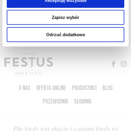
Akceptuję wszystkie
pozytywną; określa się też tak proste wina z ciepłego lub …
Więcej ciepłe →
Zapisz wybór
CZYTAJ WIĘCEJ
Odrzuć dodatkowe
O NAS
OFERTA ONLINE
PRODUCENCI
BLOG
PRZEWODNIK
SŁOWNIK
Piję kiedy jest okazja i czasami kiedy jej