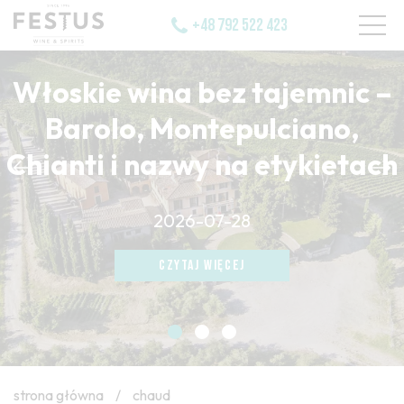
+48 792 522 423
Włoskie wina bez tajemnic –
Barolo, Montepulciano,
Chianti i nazwy na etykietach
CZYTAJ WIĘCEJ
2026-07-28
CZYTAJ WIĘCEJ
CZYTAJ WIĘCEJ
strona główna
/
chaud