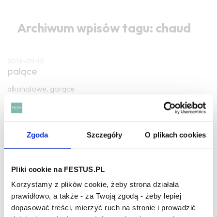
Archiwum wpisów tagu: chaud
2016-05-10
palące
alkoholowe, gorące
CZYTAJ WIĘCEJ
Zgoda
Szczegóły
O plikach cookies
2016-05-10
ogniste
Pliki cookie na FESTUS.PL
gorące, agresywne, przykre, głównie za sprawą dużej
zawartości alkoholu, w części także tanin i kwasów;
Korzystamy z plików cookie, żeby strona działała
serdeczne
prawidłowo, a także - za Twoją zgodą - żeby lepiej
dopasować treści, mierzyć ruch na stronie i prowadzić
CZYTAJ WIĘCEJ