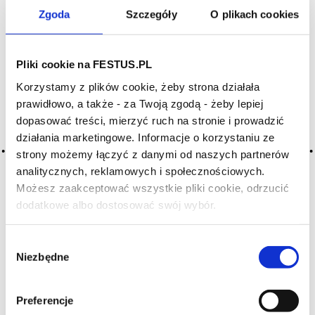
Zgoda
Szczegóły
O plikach cookies
Pliki cookie na FESTUS.PL
SZUKAJ W SŁOWNIKU
Korzystamy z plików cookie, żeby strona działała
HASŁA ALFABETYCZNIE:
prawidłowo, a także - za Twoją zgodą - żeby lepiej
dopasować treści, mierzyć ruch na stronie i prowadzić
WYBIERZ LITERĘ ALFABETU PONIŻEJ:
działania marketingowe. Informacje o korzystaniu ze
strony możemy łączyć z danymi od naszych partnerów
A
B
C-Ć
D
E
F
G
analitycznych, reklamowych i społecznościowych.
H
I
J
K
L-Ł
M
N
Możesz zaakceptować wszystkie pliki cookie, odrzucić
dodatkowe albo dostosować swój wybór.
O-Ó
P
Q
R
S-Ś
T
Czy masz ukończone 18 lat?
U
V
W
X-Y
Wybór
Z-Ź-Ż
Niezbędne
zgody
Cały czas pracujemy nad wprowadzaniem do
słownika nowych haseł. Jeśli jakis termin stwarza
Preferencje