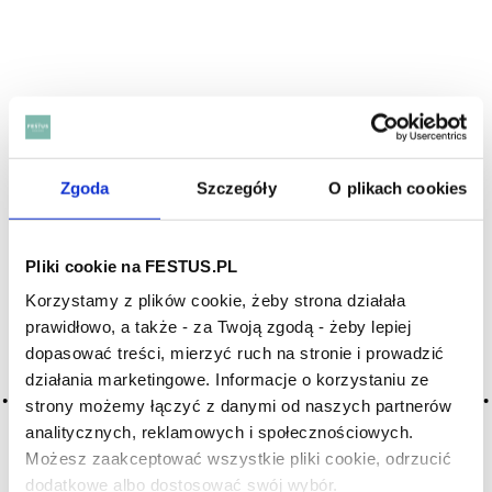
Zgoda
Szczegóły
O plikach cookies
Pliki cookie na FESTUS.PL
Korzystamy z plików cookie, żeby strona działała
prawidłowo, a także - za Twoją zgodą - żeby lepiej
dopasować treści, mierzyć ruch na stronie i prowadzić
działania marketingowe. Informacje o korzystaniu ze
strony możemy łączyć z danymi od naszych partnerów
analitycznych, reklamowych i społecznościowych.
NAJNOWSZE WPISY:
Możesz zaakceptować wszystkie pliki cookie, odrzucić
Włoskie wina bez tajemnic – Barolo, Montepulciano, Chianti
dodatkowe albo dostosować swój wybór.