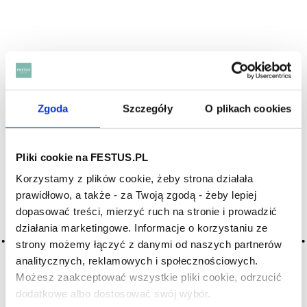
Zgoda
Szczegóły
O plikach cookies
Pliki cookie na FESTUS.PL
Korzystamy z plików cookie, żeby strona działała
prawidłowo, a także - za Twoją zgodą - żeby lepiej
dopasować treści, mierzyć ruch na stronie i prowadzić
działania marketingowe. Informacje o korzystaniu ze
strony możemy łączyć z danymi od naszych partnerów
analitycznych, reklamowych i społecznościowych.
NAJNOWSZE WPISY:
Możesz zaakceptować wszystkie pliki cookie, odrzucić
dodatkowe albo dostosować swój wybór.
Czy masz ukończone 18 lat?
Włoskie wina bez tajemnic – Barolo, Montepulciano, Chianti