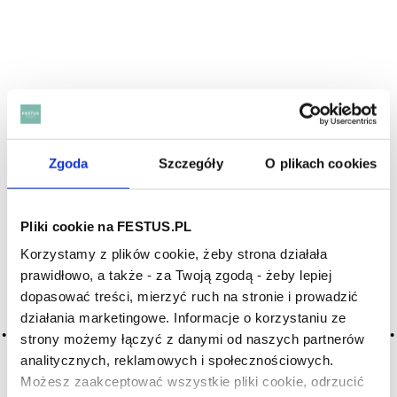
Zgoda
Szczegóły
O plikach cookies
Pliki cookie na FESTUS.PL
Korzystamy z plików cookie, żeby strona działała
prawidłowo, a także - za Twoją zgodą - żeby lepiej
dopasować treści, mierzyć ruch na stronie i prowadzić
działania marketingowe. Informacje o korzystaniu ze
strony możemy łączyć z danymi od naszych partnerów
NAJNOWSZE WPISY:
analitycznych, reklamowych i społecznościowych.
Możesz zaakceptować wszystkie pliki cookie, odrzucić
Włoskie wina bez tajemnic – Barolo, Montepulciano, Chianti