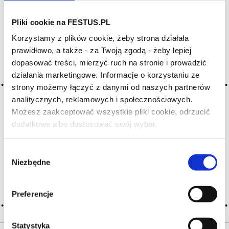
Pliki cookie na FESTUS.PL
Archiwum wpisów tagu:
Korzystamy z plików cookie, żeby strona działała
méthode rural
prawidłowo, a także - za Twoją zgodą - żeby lepiej
dopasować treści, mierzyć ruch na stronie i prowadzić
działania marketingowe. Informacje o korzystaniu ze
2016-05-10
strony możemy łączyć z danymi od naszych partnerów
metoda wiejska
analitycznych, reklamowych i społecznościowych.
dawna, rzemieślnicza metoda wytwarzania win musujących
Możesz zaakceptować wszystkie pliki cookie, odrzucić
praktykowana w Limoux (Blanquettes de Limoux,
dodatkowe albo dostosować swój wybór.
Czy masz ukończone 18 lat?
Langwedocja), Gaillac (Tarn); zasadniczo zastąpiono
ją metodą szampańską lub metodą Charmata w odniesieniu
do tańszych win; przed fermentacją sok lub moszcz jest
Wybór
klarowany i filtrowany; … Więcej metoda wiejska →
Niezbędne
zgody
CZYTAJ WIĘCEJ
Preferencje
Statystyka