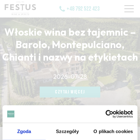
+48 792 522 423
Włoskie wina bez tajemnic –
Barolo, Montepulciano,
Chianti i nazwy na etykietach
CZYTAJ WIĘCEJ
2026-07-28
CZYTAJ WIĘCEJ
CZYTAJ WIĘCEJ
Zgoda
Szczegóły
O plikach cookies
strona główna
/
méthode rural