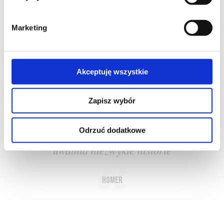
Marketing
O NAS
OFERTA ONLINE
PRODUCENCI
BLOG
Akceptuję wszystkie
PRZEWODNIK
SŁOWNIK
Zapisz wybór
Odrzuć dodatkowe
Wino to cudotwórca. Rozwiązuje języki i
uwalnia niezwykłe historie
Homer