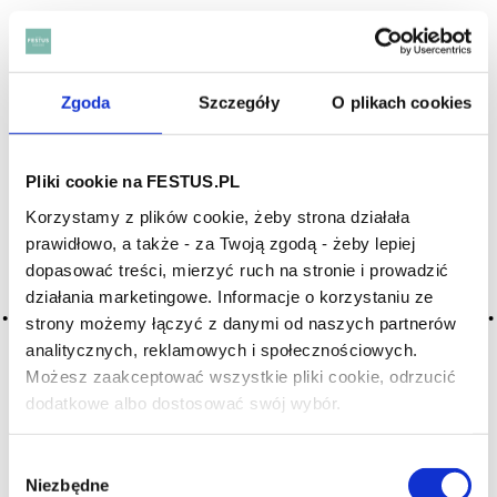
Archiwum wpisów tagu: gentle
Zgoda
Szczegóły
O plikach cookies
2016-05-10
słodkie
Pliki cookie na FESTUS.PL
źródłem słodkiego smaku wina jest głównie cukier
Korzystamy z plików cookie, żeby strona działała
resztkowy, przede wszystkim glukoza i fruktoza, które
prawidłowo, a także - za Twoją zgodą - żeby lepiej
nie zamieniły się w procesie fermentacji w alkohol
(słodkość); wina s. szczególnie popularne były w czasach
dopasować treści, mierzyć ruch na stronie i prowadzić
antycznych i w średniowieczu, są lubiane także współcześnie,
działania marketingowe. Informacje o korzystaniu ze
… Więcej słodkie →
strony możemy łączyć z danymi od naszych partnerów
analitycznych, reklamowych i społecznościowych.
CZYTAJ WIĘCEJ
Możesz zaakceptować wszystkie pliki cookie, odrzucić
dodatkowe albo dostosować swój wybór.
Czy masz ukończone 18 lat?
2016-05-10
łagodne
Wybór
Niezbędne
zgody