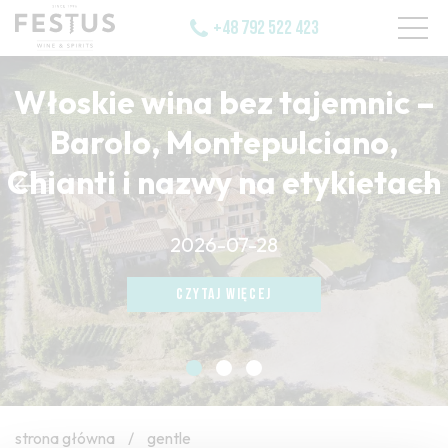
+48 792 522 423
Włoskie wina bez tajemnic –
Barolo, Montepulciano,
Chianti i nazwy na etykietach
CZYTAJ WIĘCEJ
2026-07-28
CZYTAJ WIĘCEJ
CZYTAJ WIĘCEJ
strona główna
/
gentle