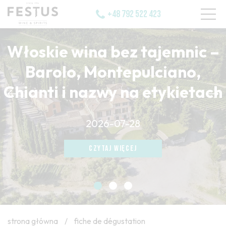
+48 792 522 423
Włoskie wina bez tajemnic –
Barolo, Montepulciano,
Chianti i nazwy na etykietach
CZYTAJ WIĘCEJ
2026-07-28
CZYTAJ WIĘCEJ
CZYTAJ WIĘCEJ
strona główna
/
fiche de dégustation