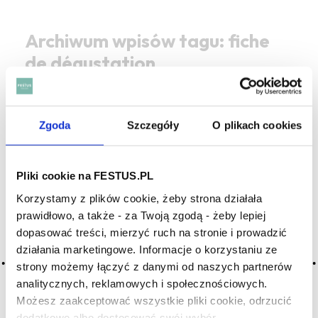
Archiwum wpisów tagu: fiche
de dégustation
2016-05-10
karta degustacyjna
Zgoda
Szczegóły
O plikach cookies
lub fiszka degustacyjna; dokument pozwalający
degustatorowi wina metodycznie rejestrować swoje
Pliki cookie na FESTUS.PL
wrażenia degustacyjne; zwykle zaczyna się od wrażen
wizualnych (oko), zapachowych (nos), smakowych (usta);
Korzystamy z plików cookie, żeby strona działała
zawiera takie informacje, jak: data degustacji, nazwa wina, …
prawidłowo, a także - za Twoją zgodą - żeby lepiej
Więcej karta degustacyjna →
dopasować treści, mierzyć ruch na stronie i prowadzić
CZYTAJ WIĘCEJ
działania marketingowe. Informacje o korzystaniu ze
strony możemy łączyć z danymi od naszych partnerów
analitycznych, reklamowych i społecznościowych.
2016-05-10
Możesz zaakceptować wszystkie pliki cookie, odrzucić
fiszka degustacyjna
dodatkowe albo dostosować swój wybór.