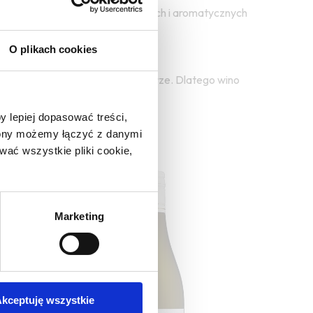
tsvane dodaje bardziej kwiatowych i aromatycznych
O plikach cookies
świeża po ich kremowej strukturze. Dlatego wino
orzechami włoskimi.
y lepiej dopasować treści,
trony możemy łączyć z danymi
ać wszystkie pliki cookie,
Marketing
kceptuję wszystkie