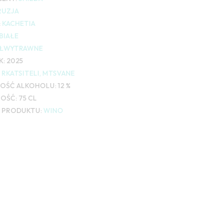
RUZJA
:
KACHETIA
BIAŁE
ŁWYTRAWNE
K:
2025
RKATSITELI, MTSVANE
OŚĆ ALKOHOLU:
12 %
OŚĆ:
75 CL
 PRODUKTU:
WINO