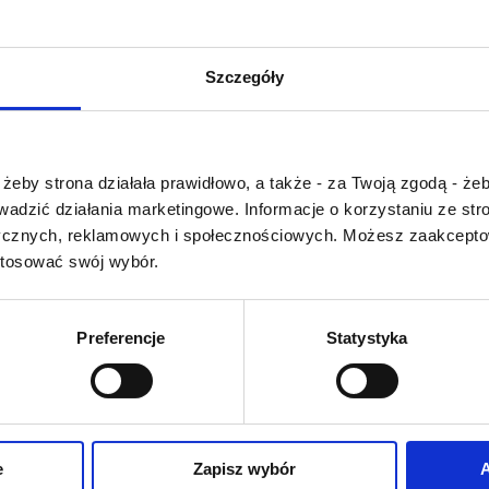
teli odpowiada za wyraźną kwaskowość i owocowy charakter, a m
Dzięki temu wino jest łagodne, ale zachowuje świeżość.
Szczegóły
go Pirosmani White pasuje do dań z orzechami?
słodycz dobrze współgra ze smakiem orzechów, a kwaskowość od
odać między innymi do pchali i innych gruzińskich przystawek z 
Czy masz ukończone 18 lat?
żeby strona działała prawidłowo, a także - za Twoją zgodą - żeb
rowadzić działania marketingowe. Informacje o korzystaniu ze s
Z TAKŻE
ycznych, reklamowych i społecznościowych. Możesz zaakceptow
stosować swój wybór.
Preferencje
Statystyka
e
Zapisz wybór
A