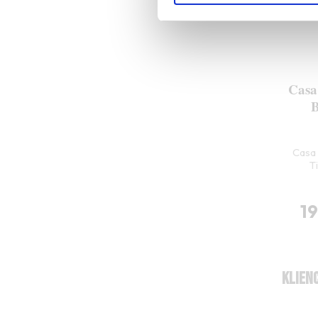
Casa
B
Casa 
T
1
KLIENC