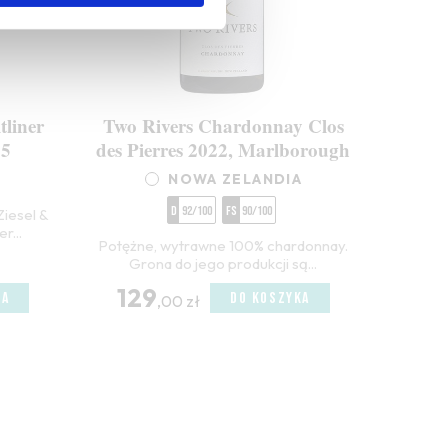
tliner
Two Rivers Chardonnay Clos
25
des Pierres 2022, Marlborough
NOWA ZELANDIA
D
92/100
FS
90/100
Ziesel &
r...
Potężne, wytrawne 100% chardonnay.
Grona do jego produkcji są...
129
KA
DO KOSZYKA
,00 zł