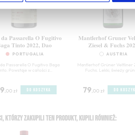
 da Passarella O Fugitivo
Mantlerhof Gruner Vel
aga Tinto 2022, Dao
Ziesel & Fuchs 20
PORTUGALIA
AUSTRIA
da Passarella O Fugitivo Baga
Mantlerhof Grüner Veltliner 
into. Powstaje w całości z...
Fuchs. Lekki, świeży grüne
99
79
DO KOSZYKA
DO KOSZY
,00 zł
,00 zł
I, KTÓRZY ZAKUPILI TEN PRODUKT, KUPILI RÓWNIEŻ: