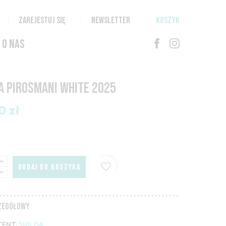
ZAREJESTUJ SIĘ
NEWSLETTER
KOSZYK
O NAS
A PIROSMANI WHITE 2025
0 zł
favorite_border
DODAJ DO KOSZYKA
CZEGÓŁOWY
ENT:
SHILDA