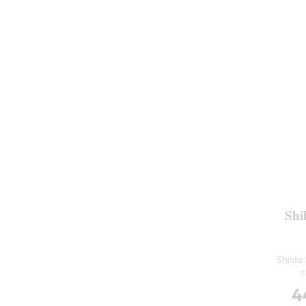
Shi
Shilda
c
4