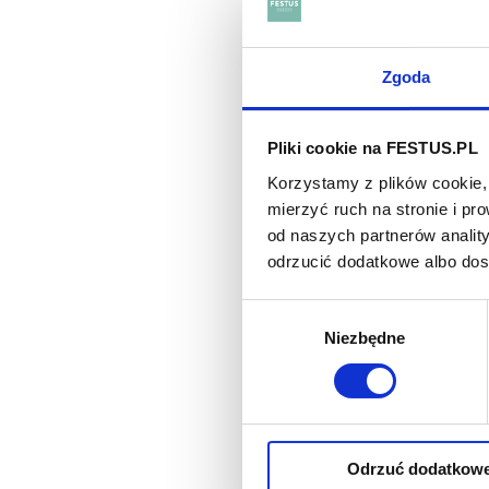
Rkatsi
tonów. 
Zgoda
Dlacze
Lekka 
Pliki cookie na FESTUS.PL
można p
Korzystamy z plików cookie, 
mierzyć ruch na stronie i p
ZOBAC
od naszych partnerów analit
odrzucić dodatkowe albo do
Wybór
Niezbędne
zgody
Odrzuć dodatkow