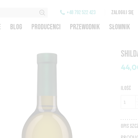
+48 792 522 423
ZALOGUJ SIĘ
E
BLOG
PRODUCENCI
PRZEWODNIK
SŁOWNIK
SHILD
44,0
ILOŚĆ
OPIS SZ
PRODUC