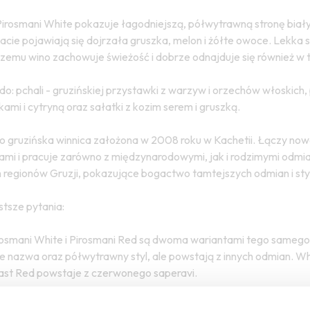
Pirosmani White pokazuje łagodniejszą, półwytrawną stronę białych
cie pojawiają się dojrzała gruszka, melon i żółte owoce. Lekka 
czemu wino zachowuje świeżość i dobrze odnajduje się również 
do: pchali - gruzińskiej przystawki z warzyw i orzechów włoskich
ami i cytryną oraz sałatki z kozim serem i gruszką.
to gruzińska winnica założona w 2008 roku w Kachetii. Łączy now
ami i pracuje zarówno z międzynarodowymi, jak i rodzimymi odmiana
 regionów Gruzji, pokazujące bogactwo tamtejszych odmian i sty
tsze pytania:
rosmani White i Pirosmani Red są dwoma wariantami tego samego
e nazwa oraz półwytrawny styl, ale powstają z innych odmian. Whit
ast Red powstaje z czerwonego saperavi.
i połączenie rkatsiteli i mtsvane?