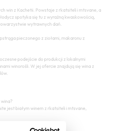
 win z Kachetii. Powstaje z rkatsiteli i mtsvane, a
słodycz spotyka się tu z wyraźną kwaskowością,
w towarzystwie wytrawnych dań.
, pstrąga pieczonego z ziołami, makaronu z
oczesne podejście do produkcji z lokalnymi
mi winorośli. W jej ofercie znajdują się wina z
lów.
 wina?
e jest białym winem z rkatsiteli i mtsvane,