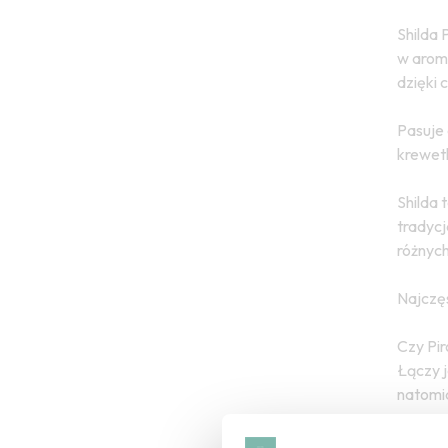
Shilda 
w aroma
dzięki 
Pasuje 
krewetk
Shilda 
tradycj
różnych
Najczęs
Czy Pi
Łączy j
natomi
Co wnos