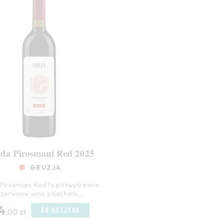
lda Pirosmani Red 2025
GRUZJA
 Pirosmani Red to półwytrawne
zerwone wino z Kachetii,...
4
DO KOSZYKA
,00 zł