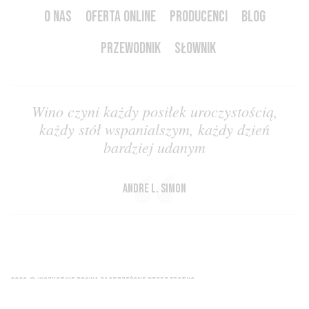
O NAS
OFERTA ONLINE
PRODUCENCI
BLOG
PRZEWODNIK
SŁOWNIK
Wino czyni każdy posiłek uroczystością,
każdy stół wspanialszym, każdy dzień
bardziej udanym
Andre L. Simon
2026 © WSZYSTKIE PRAWA ZASTRZEŻONE PRZEZ FESTUS