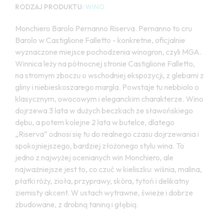
RODZAJ PRODUKTU:
WINO
Monchiero Barolo Pernanno Riserva. Pernanno to cru
Barolo w Castiglione Falletto - konkretne, oficjalnie
wyznaczone miejsce pochodzenia winogron, czyli MGA.
Winnica leży na północnej stronie Castiglione Falletto,
na stromym zboczu o wschodniej ekspozycji, z glebami z
gliny i niebieskoszarego margla. Powstaje tu nebbiolo o
klasycznym, owocowym i eleganckim charakterze. Wino
dojrzewa 3 lata w dużych beczkach ze sławońskiego
dębu, a potem kolejne 2 lata w butelce, dlatego
„Riserva” odnosi się tu do realnego czasu dojrzewania i
spokojniejszego, bardziej złożonego stylu wina. To
jedno z najwyżej ocenianych win Monchiero, ale
najważniejsze jest to, co czuć w kieliszku: wiśnia, malina,
płatki róży, zioła, przyprawy, skóra, tytoń i delikatny
ziemisty akcent. W ustach wytrawne, świeże i dobrze
zbudowane, z drobną taniną i głębią.