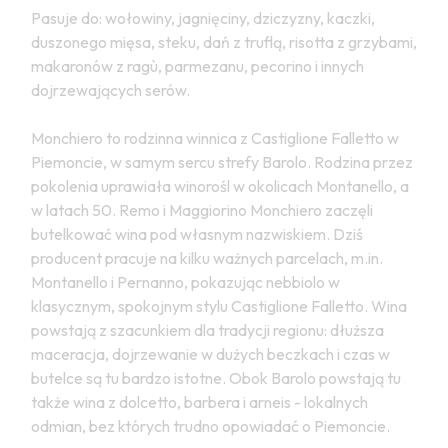
Pasuje do: wołowiny, jagnięciny, dziczyzny, kaczki,
duszonego mięsa, steku, dań z truflą, risotta z grzybami,
makaronów z ragù, parmezanu, pecorino i innych
dojrzewających serów.
Monchiero to rodzinna winnica z Castiglione Falletto w
Piemoncie, w samym sercu strefy Barolo. Rodzina przez
pokolenia uprawiała winorośl w okolicach Montanello, a
w latach 50. Remo i Maggiorino Monchiero zaczęli
butelkować wina pod własnym nazwiskiem. Dziś
producent pracuje na kilku ważnych parcelach, m.in.
Montanello i Pernanno, pokazując nebbiolo w
klasycznym, spokojnym stylu Castiglione Falletto. Wina
powstają z szacunkiem dla tradycji regionu: dłuższa
maceracja, dojrzewanie w dużych beczkach i czas w
butelce są tu bardzo istotne. Obok Barolo powstają tu
także wina z dolcetto, barbera i arneis - lokalnych
odmian, bez których trudno opowiadać o Piemoncie.