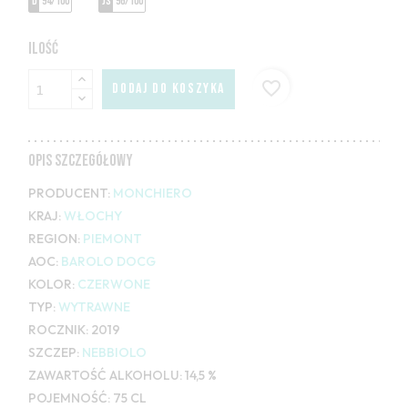
D
94/100
JS
96/100
ILOŚĆ
favorite_border
DODAJ DO KOSZYKA
OPIS SZCZEGÓŁOWY
PRODUCENT:
MONCHIERO
KRAJ:
WŁOCHY
REGION:
PIEMONT
AOC:
BAROLO DOCG
KOLOR:
CZERWONE
TYP:
WYTRAWNE
ROCZNIK:
2019
SZCZEP:
NEBBIOLO
ZAWARTOŚĆ ALKOHOLU:
14,5 %
POJEMNOŚĆ:
75 CL