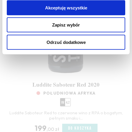
Akceptuję wszystkie
Zapisz wybór
Odrzuć dodatkowe
Luddite Saboteur Red 2020
POŁUDNIOWA AFRYKA
VV
4,2
Luddite Saboteur Red to czerwone wino z RPA o bogatym,
pełnym smaku i...
199
DO KOSZYKA
,00 zł