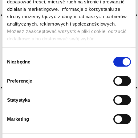
dopasować treści, mierzyć ruch na stronie i prowadzić
Bardzo dobrym wyborem będzie wołowina z sosem,
działania marketingowe. Informacje o korzystaniu ze
jagnięcina, dziczyzna albo dania z truflą. Pernanno
strony możemy łączyć z danymi od naszych partnerów
Riserva ma taninę, kwaskowość, czerwony owoc, nuty
analitycznych, reklamowych i społecznościowych.
ziół, przypraw i ziemi, więc dobrze odnajduje się przy
Możesz zaakceptować wszystkie pliki cookie, odrzucić
głębszych, bardziej aromatycznych daniach. Klasycznie
dodatkowe albo dostosować swój wybór.
piemoncko: trufle, dojrzewający ser, ragù i spokojna
Czy masz ukończone 18 lat?
kolacja bez pośpiechu.
Wybór
Niezbędne
zgody
ZOBACZ TAKŻE
Preferencje
Statystyka
Marketing