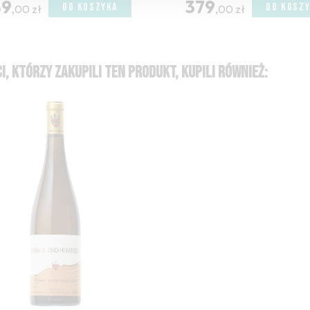
89
379
DO KOSZYKA
DO KOSZ
,00 zł
,00 zł
I, KTÓRZY ZAKUPILI TEN PRODUKT, KUPILI RÓWNIEŻ: