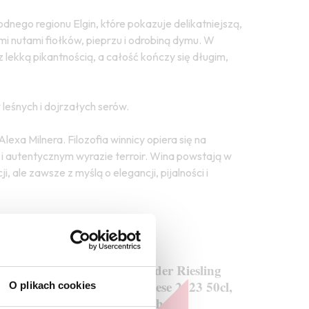
dnego regionu Elgin, które pokazuje delikatniejszą,
ymi nutami fiołków, pieprzu i odrobiną dymu. W
 lekką pikantnością, a całość kończy się długim,
leśnych i dojrzałych serów.
exa Milnera. Filozofia winnicy opiera się na
 i autentycznym wyrazie terroir. Wina powstają w
, ale zawsze z myślą o elegancji, pijalności i
K.H. Schneider Riesling
Marbach Auslese 2023 50cl,
O plikach cookies
Nahe