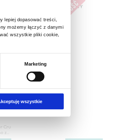
NIEMCY
y lepiej dopasować treści,
trony możemy łączyć z danymi
ać wszystkie pliki cookie,
Marketing
remier
e 2023,
kceptuję wszystkie
er Cru
 z...