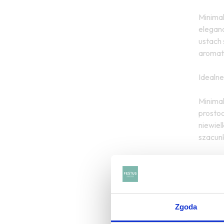
Minimal
eleganc
ustach 
aromat
Idealne
Minimal
prostoc
niewiel
szacunk
ZOBAC
Zgoda