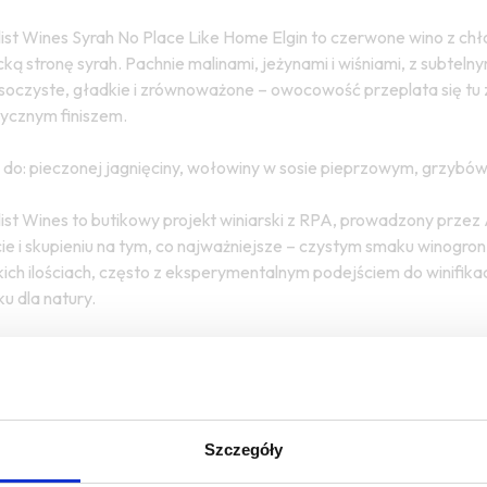
ist Wines Syrah No Place Like Home Elgin to czerwone wino z chło
ką stronę syrah. Pachnie malinami, jeżynami i wiśniami, z subteln
soczyste, gładkie i zrównoważone – owocowość przeplata się tu z
ycznym finiszem.
 do: pieczonej jagnięciny, wołowiny w sosie pieprzowym, grzybów 
ist Wines to butikowy projekt winiarski z RPA, prowadzony przez Al
ie i skupieniu na tym, co najważniejsze – czystym smaku winogron
kich ilościach, często z eksperymentalnym podejściem do winifikacji
u dla natury.
Z TAKŻE
Szczegóły