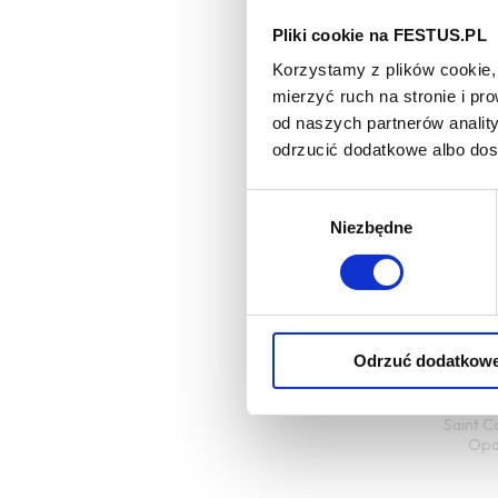
Pliki cookie na FESTUS.PL
Korzystamy z plików cookie, 
mierzyć ruch na stronie i p
od naszych partnerów analit
odrzucić dodatkowe albo do
Wybór
Niezbędne
zgody
Chat
Rot
Odrzuć dodatkow
Saint 
Opal