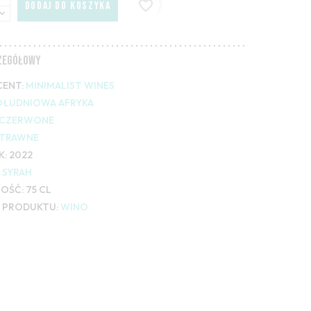
favorite_border
DODAJ DO KOSZYKA
CZEGÓŁOWY
ENT:
MINIMALIST WINES
OŁUDNIOWA AFRYKA
CZERWONE
TRAWNE
K:
2022
SYRAH
OŚĆ:
75 CL
 PRODUKTU:
WINO