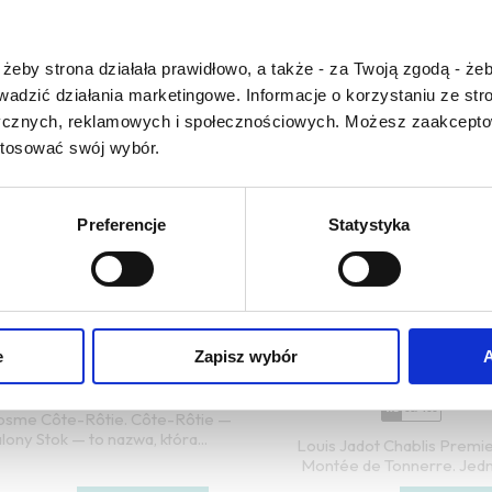
Czy masz ukończone 18 lat?
żeby strona działała prawidłowo, a także - za Twoją zgodą - żeb
rowadzić działania marketingowe. Informacje o korzystaniu ze s
ycznych, reklamowych i społecznościowych. Możesz zaakceptow
stosować swój wybór.
Preferencje
Statystyka
eau de Saint Cosme Cote
Louis Jadot Chablis P
ie 2023, Dolina Rodanu
Cru Montee de Tonnerr
Burgundia
FRANCJA
e
Zapisz wybór
A
FRANCJA
RP
92/100
WS
93/100
VV
4,2
WE
93/100
Cosme Côte-Rôtie. Côte-Rôtie —
ony Stok — to nazwa, która...
Louis Jadot Chablis Premi
Montée de Tonnerre. Jedno