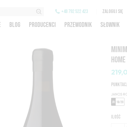
+48 792 522 423
ZALOGUJ SIĘ
E
BLOG
PRODUCENCI
PRZEWODNIK
SŁOWNIK
MINIM
HOME 
219,
PUNKTAC
JANCIS R
JR
18/20
ILOŚĆ