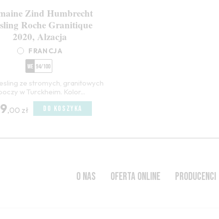
maine Zind Humbrecht
sling Roche Granitique
2020, Alzacja
FRANCJA
WE
94/100
esling ze stromych, granitowych
boczy w Turckheim. Kolor...
19
DO KOSZYKA
,00 zł
O NAS
OFERTA ONLINE
PRODUCENCI