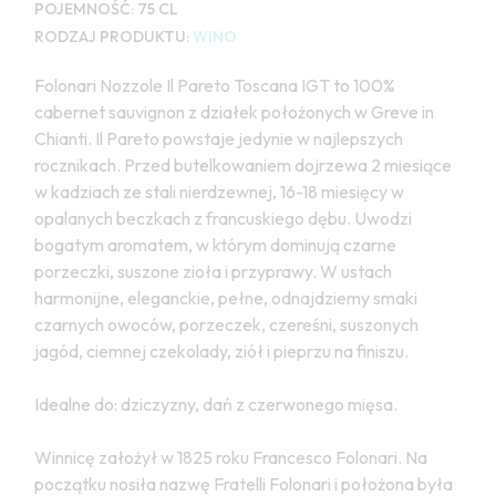
POJEMNOŚĆ:
75 CL
RODZAJ PRODUKTU:
WINO
Folonari Nozzole Il Pareto Toscana IGT to 100%
cabernet sauvignon z działek położonych w Greve in
Chianti. Il Pareto powstaje jedynie w najlepszych
rocznikach. Przed butelkowaniem dojrzewa 2 miesiące
w kadziach ze stali nierdzewnej, 16-18 miesięcy w
opalanych beczkach z francuskiego dębu. Uwodzi
bogatym aromatem, w którym dominują czarne
porzeczki, suszone zioła i przyprawy. W ustach
harmonijne, eleganckie, pełne, odnajdziemy smaki
czarnych owoców, porzeczek, czereśni, suszonych
jagód, ciemnej czekolady, ziół i pieprzu na finiszu.
Idealne do: dziczyzny, dań z czerwonego mięsa.
Winnicę założył w 1825 roku Francesco Folonari. Na
początku nosiła nazwę Fratelli Folonari i położona była