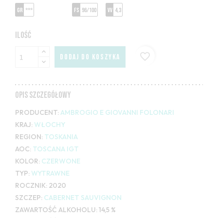
GR
***
FS
96/100
VV
4,3
ILOŚĆ
favorite_border
DODAJ DO KOSZYKA
OPIS SZCZEGÓŁOWY
PRODUCENT:
AMBROGIO E GIOVANNI FOLONARI
KRAJ:
WŁOCHY
REGION:
TOSKANIA
AOC:
TOSCANA IGT
KOLOR:
CZERWONE
TYP:
WYTRAWNE
ROCZNIK:
2020
SZCZEP:
CABERNET SAUVIGNON
ZAWARTOŚĆ ALKOHOLU:
14,5 %