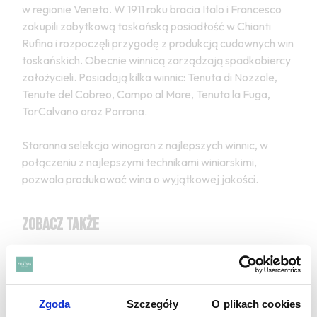
w regionie Veneto. W 1911 roku bracia Italo i Francesco
zakupili zabytkową toskańską posiadłość w Chianti
Rufina i rozpoczęli przygodę z produkcją cudownych win
toskańskich. Obecnie winnicą zarządzają spadkobiercy
założycieli. Posiadają kilka winnic: Tenuta di Nozzole,
Tenute del Cabreo, Campo al Mare, Tenuta la Fuga,
TorCalvano oraz Porrona.
Staranna selekcja winogron z najlepszych winnic, w
połączeniu z najlepszymi technikami winiarskimi,
pozwala produkować wina o wyjątkowej jakości.
ZOBACZ TAKŻE
Zgoda
Szczegóły
O plikach cookies