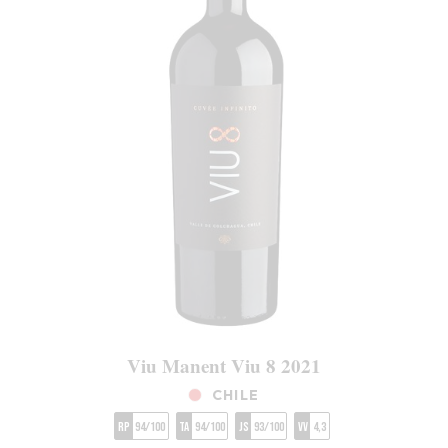
Viu Manent Viu 8 2021
CHILE
RP
94/100
TA
94/100
JS
93/100
VV
4,3