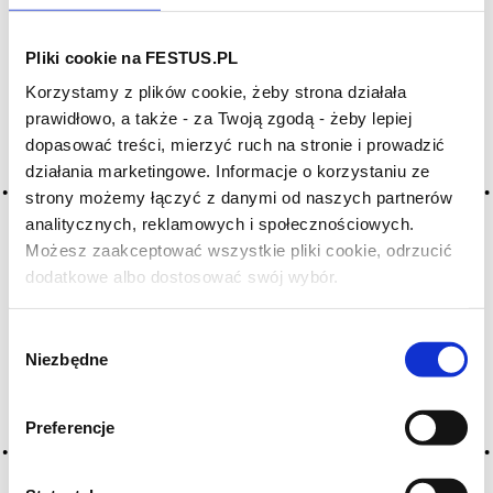
Pliki cookie na FESTUS.PL
Korzystamy z plików cookie, żeby strona działała
prawidłowo, a także - za Twoją zgodą - żeby lepiej
dopasować treści, mierzyć ruch na stronie i prowadzić
działania marketingowe. Informacje o korzystaniu ze
strony możemy łączyć z danymi od naszych partnerów
analitycznych, reklamowych i społecznościowych.
Możesz zaakceptować wszystkie pliki cookie, odrzucić
dodatkowe albo dostosować swój wybór.
Czy masz ukończone 18 lat?
Wybór
Niezbędne
zgody
Brigaldara Amarone della Valpolicella Cavolo
Preferencje
2020, Veneto
WŁOCHY