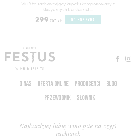
Viu 8 to zachwycający kupaż skomponowany z
klasycznych bordoskich...
299
DO KOSZYKA
,00 zł
O NAS
OFERTA ONLINE
PRODUCENCI
BLOG
PRZEWODNIK
SŁOWNIK
Najbardziej lubię wino pite na czyjś
rachunek