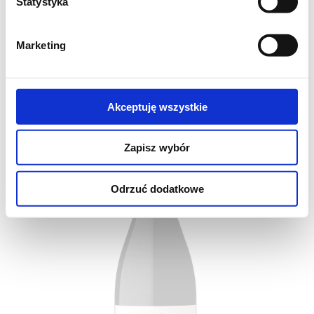
Statystyka
WS
92/100
WE
93/100
JS
96/100
FS
94/100
VV
4,2
Brigaldara Amarone della Valpolicella Cavolo. Amarone z
Marketing
pojedynczej...
199
DO KOSZYKA
,00 zł
Akceptuję wszystkie
Zapisz wybór
Odrzuć dodatkowe