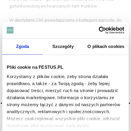
gatunkowością wytwarzanych tam trunków.
W destylarni J.M. powstają rumy z kategorii agricole, do
produkcji których (w odróżnieniu od melasy w przypadku
przeważającej większości rumów) używa się
sfermentowanego soku z trzciny cukrowej. Ma to
Zgoda
Szczegóły
O plikach cookies
kluczowy wpływ na zapach, smak i charakter tych
destylatów – niektórym może kojarzyć się z
wysokogatunkowym mezcalem. Terroir destylarni
Pliki cookie na FESTUS.PL
(wulkaniczne gleby i klimat tropikalny) oraz wciąż
udoskonalane metody produkcji gwarantują wyjątkowe
Korzystamy z plików cookie, żeby strona działała
doświadczenia z butelkami opatrzonymi etykietą J.M.
prawidłowo, a także - za Twoją zgodą - żeby lepiej
Zapraszamy do degustacji.
dopasować treści, mierzyć ruch na stronie i prowadzić
działania marketingowe. Informacje o korzystaniu ze
strony możemy łączyć z danymi od naszych partnerów
ZOBACZ TAKŻE
analitycznych, reklamowych i społecznościowych.
Możesz zaakceptować wszystkie pliki cookie, odrzucić
dodatkowe albo dostosować swój wybór.
Czy masz ukończone 18 lat?