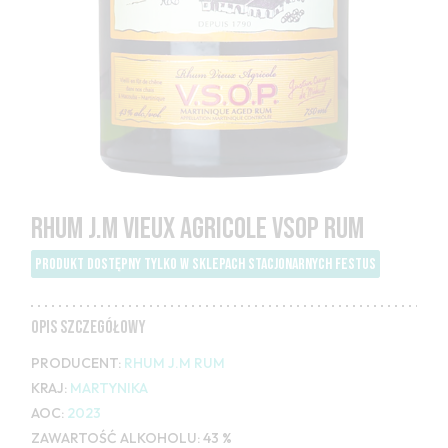
RHUM J.M VIEUX AGRICOLE VSOP RUM
PRODUKT DOSTĘPNY TYLKO W SKLEPACH STACJONARNYCH FESTUS
OPIS SZCZEGÓŁOWY
PRODUCENT:
RHUM J.M RUM
KRAJ:
MARTYNIKA
AOC:
2023
ZAWARTOŚĆ ALKOHOLU:
43 %