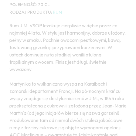
POJEMNOŚĆ:
70 CL
RODZAJ PRODUKTU:
RUM
Rum J.M. VSOP leżakuje cierpliwie w dębie przez co
najmniej 4 lata. W stylu jest harmonijny, dobrze ułożony,
pełny w smaku. Pachnie owocami pestkowymi, kawą,
tostowaną grzanką, przyprawami korzennymi. W
ustach dominuje nuta słodkiej wanilii otulona
tropikalnym owocem. Finisz jest długi, świetnie
wyważony.
Martynika to wulkaniczna wyspa na Karaibach i
zamorski departament Francji. Na północnym krańcu
wyspy znajduje się destylarnia rumów J.M., w 1845 roku
przekształcona z cukrowni i założona przez Jean-Marie
Martin'a (od jego inicjałów bierze się nazwa gorzelni).
Produkowane tam od niemal dwóch stuleci jakościowe
rumy z trzciny cukrowej są objęte wymogami apelacji
AOC Martinique – gwarantuje to ścisłą kontrolę nad