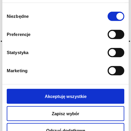
Wybór
Niezbędne
zgody
Preferencje
Statystyka
Marketing
Akceptuję wszystkie
Zapisz wybór
East London Liquor Company Rum
Odrzuć dodatkowe