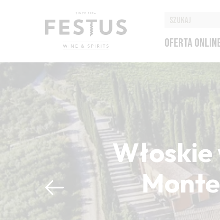
OFERTA ONLIN
Włoskie 
Montep