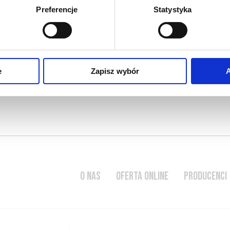
Preferencje
Statystyka
rzewania wina
 przykre, szorstkie,
tlenem, stają się one
 podniebieniu wrażenie …
e
Zapisz wybór
A
O NAS
OFERTA ONLINE
PRODUCENCI