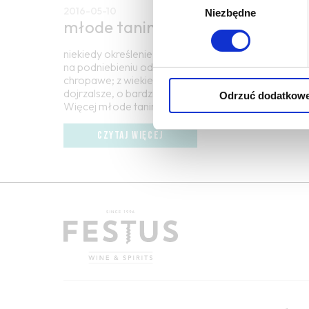
2016-05-10
Niezbędne
zgody
młode taniny
niekiedy określenie taniny w początkowej fazie doj
na podniebieniu odczuwane jako mocno wysuszające,
chropawe; z wiekiem, poprzez interakcję z kwasami i 
dojrzalsze, o bardziej okrągłej strukturze, dając na
Odrzuć dodatkow
Więcej młode taniny →
CZYTAJ WIĘCEJ