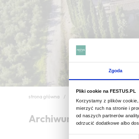
Zgoda
Pliki cookie na FESTUS.PL
strona główna
/
young tannin
Korzystamy z plików cookie, 
mierzyć ruch na stronie i p
Archiwum wpisów tagu: 
od naszych partnerów analit
odrzucić dodatkowe albo do
Wybór