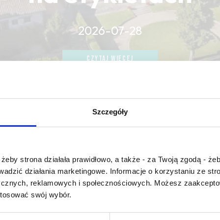
2026-07-28
CZYTAJ WIĘCEJ
CZYTAJ WIĘCEJ
CZYTAJ WIĘCEJ
Szczegóły
Czy masz ukończone 18 lat?
żeby strona działała prawidłowo, a także - za Twoją zgodą - żeb
rowadzić działania marketingowe. Informacje o korzystaniu ze s
young tannin
ycznych, reklamowych i społecznościowych. Możesz zaakceptow
stosować swój wybór.