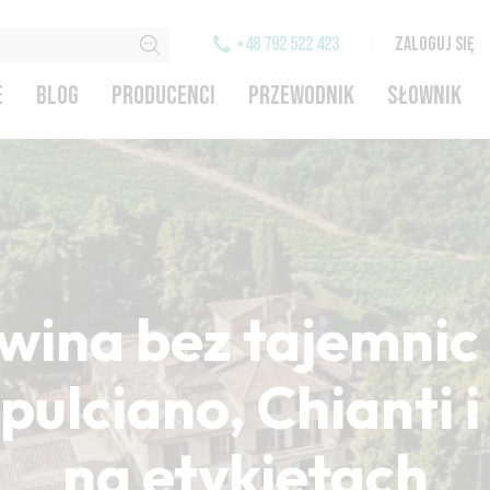
+48 792 522 423
ZALOGUJ SIĘ
E
BLOG
PRODUCENCI
PRZEWODNIK
SŁOWNIK
wina bez tajemnic 
ulciano, Chianti 
na etykietach