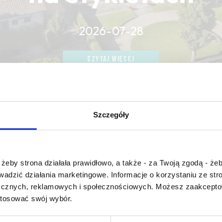
2026-07-28
CZYTAJ WIĘCEJ
CZYTAJ WIĘCEJ
CZYTAJ WIĘCEJ
Szczegóły
Czy masz ukończone 18 lat?
żeby strona działała prawidłowo, a także - za Twoją zgodą - żeb
rowadzić działania marketingowe. Informacje o korzystaniu ze s
vin de saignée
ycznych, reklamowych i społecznościowych. Możesz zaakceptow
stosować swój wybór.