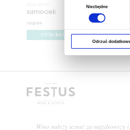
2016-05-10
Niezbędne
zgody
samociek
saignée
CZYTAJ WIĘCEJ
Odrzuć dodatkow
Wino należy uznać za najzdrowszy i 