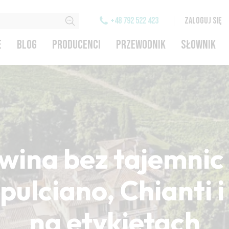
+48 792 522 423
ZALOGUJ SIĘ
E
BLOG
PRODUCENCI
PRZEWODNIK
SŁOWNIK
wina bez tajemnic 
ulciano, Chianti 
na etykietach