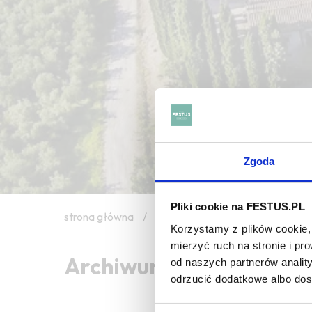
Zgoda
Pliki cookie na FESTUS.PL
strona główna
/
vin de saignée
Korzystamy z plików cookie, 
mierzyć ruch na stronie i p
Archiwum wpisów tagu: 
od naszych partnerów analit
odrzucić dodatkowe albo do
Wybór