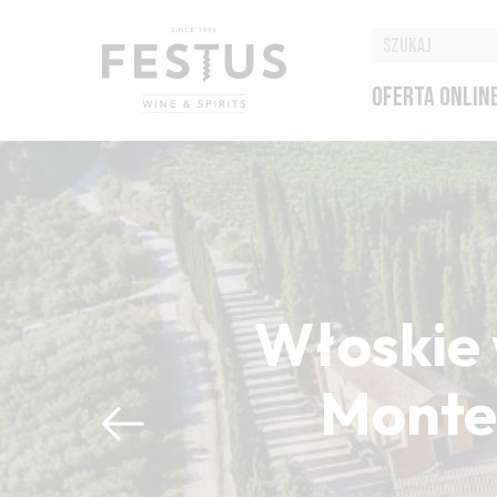
OFERTA ONLIN
Włoskie 
Montep