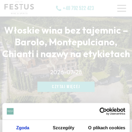
+48 792 522 423
Włoskie wina bez tajemnic –
Barolo, Montepulciano,
Chianti i nazwy na etykietach
CZYTAJ WIĘCEJ
2026-07-28
CZYTAJ WIĘCEJ
CZYTAJ WIĘCEJ
Zgoda
Szczegóły
O plikach cookies
strona główna
/
vin de montagne