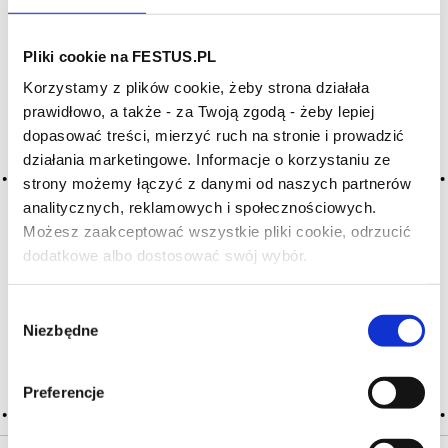
Archiwum wpisów tagu: vin de
Pliki cookie na FESTUS.PL
montagne
Korzystamy z plików cookie, żeby strona działała
prawidłowo, a także - za Twoją zgodą - żeby lepiej
dopasować treści, mierzyć ruch na stronie i prowadzić
2016-05-10
działania marketingowe. Informacje o korzystaniu ze
górskie wino
strony możemy łączyć z danymi od naszych partnerów
analitycznych, reklamowych i społecznościowych.
określenie wina z terenów niezbyt sprzyjających uprawie
Możesz zaakceptować wszystkie pliki cookie, odrzucić
winorośli, zwykle powyżej 600–700 m n.p.m.; winiarze
używają tam specjalnie wyselekcjonowanych, odpornych
dodatkowe albo dostosować swój wybór.
Czy masz ukończone 18 lat?
winorośli, zaadaptowanych do tych wysokości; winnice
górskie znajdują się przede wszystkim w Argentynie, Chile, …
Więcej górskie wino →
Wybór
Niezbędne
zgody
CZYTAJ WIĘCEJ
Preferencje