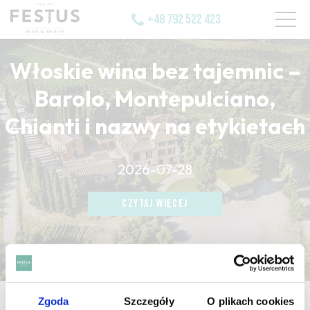
+48 792 522 423
Włoskie wina bez tajemnic –
Barolo, Montepulciano,
Chianti i nazwy na etykietach
CZYTAJ WIĘCEJ
2026-07-28
CZYTAJ WIĘCEJ
CZYTAJ WIĘCEJ
Zgoda
Szczegóły
O plikach cookies
strona główna
/
valdobbiadene