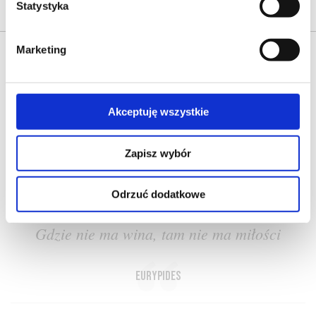
Statystyka
Marketing
Akceptuję wszystkie
O NAS
OFERTA ONLINE
PRODUCENCI
BLOG
Zapisz wybór
PRZEWODNIK
SŁOWNIK
Odrzuć dodatkowe
Gdzie nie ma wina, tam nie ma miłości
Eurypides