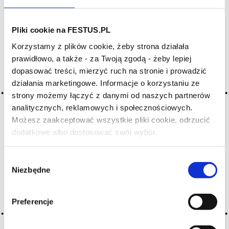
Archiwum wpisów tagu:
Pliki cookie na FESTUS.PL
valdobbiadene
Korzystamy z plików cookie, żeby strona działała
prawidłowo, a także - za Twoją zgodą - żeby lepiej
dopasować treści, mierzyć ruch na stronie i prowadzić
działania marketingowe. Informacje o korzystaniu ze
Nothing Found
strony możemy łączyć z danymi od naszych partnerów
analitycznych, reklamowych i społecznościowych.
Możesz zaakceptować wszystkie pliki cookie, odrzucić
dodatkowe albo dostosować swój wybór.
Czy masz ukończone 18 lat?
Wybór
Niezbędne
zgody
It seems we can’t find what you’re looking for. Perhaps
searching can help.
Preferencje
Szukaj: