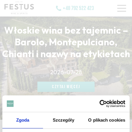
+48 792 522 423
Włoskie wina bez tajemnic –
Barolo, Montepulciano,
Chianti i nazwy na etykietach
CZYTAJ WIĘCEJ
2026-07-28
CZYTAJ WIĘCEJ
CZYTAJ WIĘCEJ
Zgoda
Szczegóły
O plikach cookies
strona główna
/
transfert