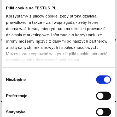
Pliki cookie na FESTUS.PL
Archiwum wpisów tagu:
Korzystamy z plików cookie, żeby strona działała
transfert
prawidłowo, a także - za Twoją zgodą - żeby lepiej
dopasować treści, mierzyć ruch na stronie i prowadzić
działania marketingowe. Informacje o korzystaniu ze
2016-05-10
strony możemy łączyć z danymi od naszych partnerów
metoda transferowa
analitycznych, reklamowych i społecznościowych.
Możesz zaakceptować wszystkie pliki cookie, odrzucić
jedna z powszechnych, ekonomicznych metod produkcji win
dodatkowe albo dostosować swój wybór.
musujących; bąbelki powstają tak jak w metodzie
Czy masz ukończone 18 lat?
szampańskiej, ale później butelki są otwierane i przelewane
(stąd nazwa) do dużych zbiorników pod wysokim ciśnieniem
Wybór
(dwutlenek węgla), gdzie po zmieszaniu z liquer de dosage
Niezbędne
następuje filtracja … Więcej metoda transferowa →
zgody
CZYTAJ WIĘCEJ
Preferencje
Statystyka