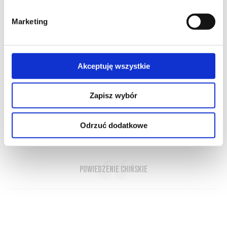
Marketing
Akceptuję wszystkie
O NAS
OFERTA ONLINE
PRODUCENCI
BLOG
PRZEWODNIK
SŁOWNIK
Zapisz wybór
Odrzuć dodatkowe
Wino to odkrywca sekretów
powiedzenie chińskie