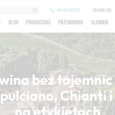
+48 792 522 423
ZALOGUJ SIĘ
E
BLOG
PRODUCENCI
PRZEWODNIK
SŁOWNIK
wina bez tajemnic 
ulciano, Chianti 
na etykietach