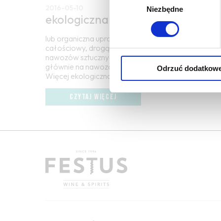
2016-05-10
Niezbędne
zgody
ekologiczna uprawa winorośli
lub organiczna uprawa winorośli; jest produkcją o
całościowy, drogą ekologicznie zrównoważoną, bez
nawozów sztucznych i pestycydów; opiera się na peł
głównie na nawozach organicznych (kompost, pozost
Odrzuć dodatkow
Więcej ekologiczna uprawa winorośli...
CZYTAJ WIĘCEJ