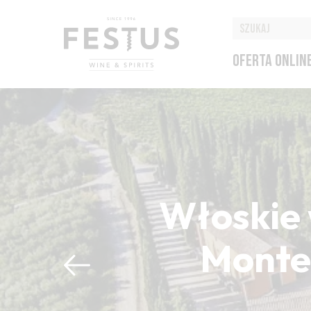
OFERTA ONLIN
Włoskie 
Montep