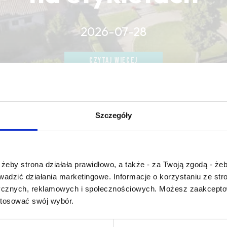
2026-07-28
CZYTAJ WIĘCEJ
CZYTAJ WIĘCEJ
CZYTAJ WIĘCEJ
Szczegóły
Czy masz ukończone 18 lat?
żeby strona działała prawidłowo, a także - za Twoją zgodą - żeb
rowadzić działania marketingowe. Informacje o korzystaniu ze s
ustainable viticulture
ycznych, reklamowych i społecznościowych. Możesz zaakceptow
stosować swój wybór.