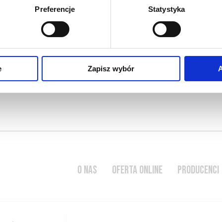
Preferencje
Statystyka
woców traktowaną w sposób
 użycia syntetycznych
nym respekcie dla natury,
ałości z piwnicy, …
e
Zapisz wybór
A
O NAS
OFERTA ONLINE
PRODUCENCI