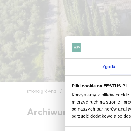
Zgoda
Pliki cookie na FESTUS.PL
strona główna
/
sustainable viticulture
Korzystamy z plików cookie, 
mierzyć ruch na stronie i p
Archiwum wpisów tagu: s
od naszych partnerów analit
odrzucić dodatkowe albo do
Wybór