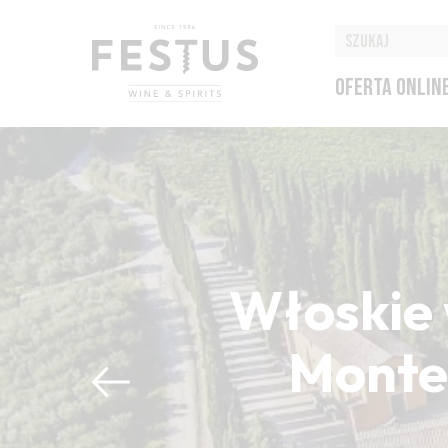
OFERTA ONLIN
Włoskie 
Montep