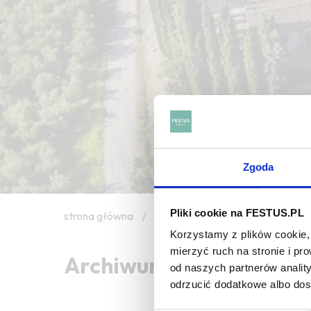
Zgoda
Pliki cookie na FESTUS.PL
strona główna
/
reverse osmosis
Korzystamy z plików cookie, 
mierzyć ruch na stronie i p
Archiwum wpisów tagu: 
od naszych partnerów analit
odrzucić dodatkowe albo do