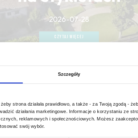
2026-07-28
CZYTAJ WIĘCEJ
CZYTAJ WIĘCEJ
CZYTAJ WIĘCEJ
Szczegóły
Czy masz ukończone 18 lat?
żeby strona działała prawidłowo, a także - za Twoją zgodą - żeb
rowadzić działania marketingowe. Informacje o korzystaniu ze s
reverse osmosis
ycznych, reklamowych i społecznościowych. Możesz zaakceptow
stosować swój wybór.