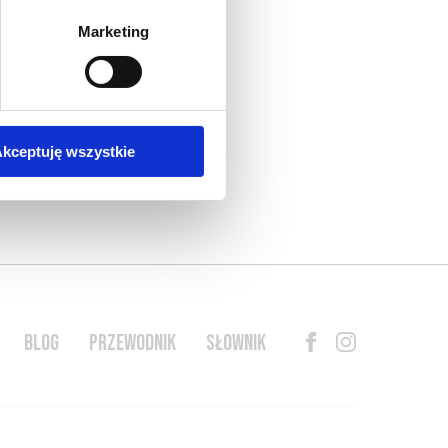
Marketing
za
kceptuję wszystkie
BLOG
PRZEWODNIK
SŁOWNIK