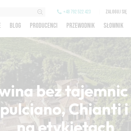
+48 792 522 423
ZALOGUJ SIĘ
E
BLOG
PRODUCENCI
PRZEWODNIK
SŁOWNIK
wina bez tajemnic 
ulciano, Chianti 
na etykietach