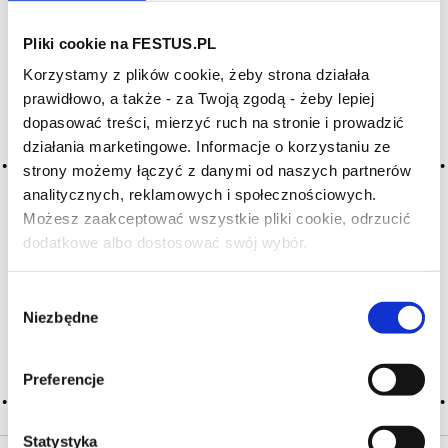
Pliki cookie na FESTUS.PL
Archiwum wpisów tagu: pupitre
Korzystamy z plików cookie, żeby strona działała
de remuage
prawidłowo, a także - za Twoją zgodą - żeby lepiej
dopasować treści, mierzyć ruch na stronie i prowadzić
działania marketingowe. Informacje o korzystaniu ze
2016-05-10
strony możemy łączyć z danymi od naszych partnerów
pupitre
analitycznych, reklamowych i społecznościowych.
(fr.) dosł. „pulpit”, specjalny drewniany stojak lub stelaż
Możesz zaakceptować wszystkie pliki cookie, odrzucić
z otworami w kształcie odwróconej litery V przeznaczony
dodatkowe albo dostosować swój wybór.
Czy masz ukończone 18 lat?
do utrzymywania butelek szampana w odpowiedniej pozycji,
dla czynności zwanej remuage, w celu przygotowania ich
do dégorgement; prototyp powstał w domu szampańskim …
Wybór
Więcej pupitre →
Niezbędne
zgody
CZYTAJ WIĘCEJ
Preferencje
Statystyka