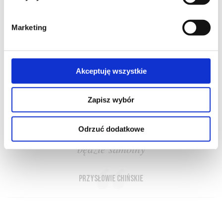
Marketing
O NAS
OFERTA ONLINE
PRODUCENCI
BLOG
Akceptuję wszystkie
PRZEWODNIK
SŁOWNIK
Zapisz wybór
Odrzuć dodatkowe
Kto posiada wino i majątek nigdy nie
będzie samotny
przysłowie chińskie