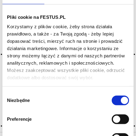
Archiwum wpisów tagu: Old
Pliki cookie na FESTUS.PL
World
Korzystamy z plików cookie, żeby strona działała
prawidłowo, a także - za Twoją zgodą - żeby lepiej
dopasować treści, mierzyć ruch na stronie i prowadzić
2016-05-10
działania marketingowe. Informacje o korzystaniu ze
Stary Świat
strony możemy łączyć z danymi od naszych partnerów
analitycznych, reklamowych i społecznościowych.
ogólne określenie dla winiarskich krajów europejskich
Możesz zaakceptować wszystkie pliki cookie, odrzucić
o długiej kulturze winiarskiej; przeciwieństwo tzw. Nowego
Świata; wina europejskie w dużym uproszczeniu uważa się
dodatkowe albo dostosować swój wybór.
Czy masz ukończone 18 lat?
za bardziej subtelne, złożone, mniej dębowe, bardziej
zróżnicowane i na ogół bardziej winne niż … Więcej Stary
Świat →
Wybór
Niezbędne
zgody
CZYTAJ WIĘCEJ
Preferencje