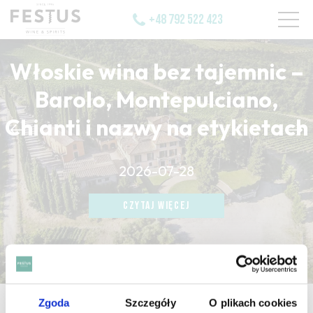
+48 792 522 423
Włoskie wina bez tajemnic –
Barolo, Montepulciano,
Chianti i nazwy na etykietach
CZYTAJ WIĘCEJ
2026-07-28
CZYTAJ WIĘCEJ
CZYTAJ WIĘCEJ
Zgoda
Szczegóły
O plikach cookies
strona główna
/
old world