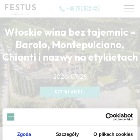
+48 792 522 423
Włoskie wina bez tajemnic –
Barolo, Montepulciano,
Chianti i nazwy na etykietach
CZYTAJ WIĘCEJ
2026-07-28
CZYTAJ WIĘCEJ
CZYTAJ WIĘCEJ
Zgoda
Szczegóły
O plikach cookies
strona główna
/
odeurs de tete montantes