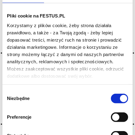
Archiwum wpisów tagu: odeurs
Pliki cookie na FESTUS.PL
de tete montantes
Korzystamy z plików cookie, żeby strona działała
prawidłowo, a także - za Twoją zgodą - żeby lepiej
dopasować treści, mierzyć ruch na stronie i prowadzić
działania marketingowe. Informacje o korzystaniu ze
2016-05-10
aromaty pierwotne
strony możemy łączyć z danymi od naszych partnerów
analitycznych, reklamowych i społecznościowych.
jedna z trzech zasadniczych kategorii aromatów, zwanych też
Możesz zaakceptować wszystkie pliki cookie, odrzucić
odmianowymi lub podstawowymi; tak określa się aromaty
pochodzące od unikalnej odmiany winorośli; każda odmiana
dodatkowe albo dostosować swój wybór.
Czy masz ukończone 18 lat?
ma charakterystyczny, pierwotny, wyróżniający je zapach,
np. muszkat ma interesujący zapach dzikich
Wybór
owoców i pomarańczy, cabernet sauvignon … Więcej
Niezbędne
aromaty pierwotne →
zgody
CZYTAJ WIĘCEJ
Preferencje