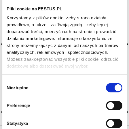
Pliki cookie na FESTUS.PL
Archiwum wpisów tagu: nez du
Korzystamy z plików cookie, żeby strona działała
vin
prawidłowo, a także - za Twoją zgodą - żeby lepiej
dopasować treści, mierzyć ruch na stronie i prowadzić
działania marketingowe. Informacje o korzystaniu ze
2016-05-10
strony możemy łączyć z danymi od naszych partnerów
nos
analitycznych, reklamowych i społecznościowych.
Możesz zaakceptować wszystkie pliki cookie, odrzucić
ogólne określenie odnoszące się do zespołu właściwości
dodatkowe albo dostosować swój wybór.
aromatycznych danego wina; ludzki nos jest najistotniejszym,
Czy masz ukończone 18 lat?
najbardziej wrażliwym organem degustacyjnym
nierozerwalnie związanym z zapachem; ok. 1,5 mln
Wybór
receptorów zapachowych potrafi rozróżnić niezwykle
Niezbędne
bogatą gamę … Więcej nos →
zgody
CZYTAJ WIĘCEJ
Preferencje
Statystyka