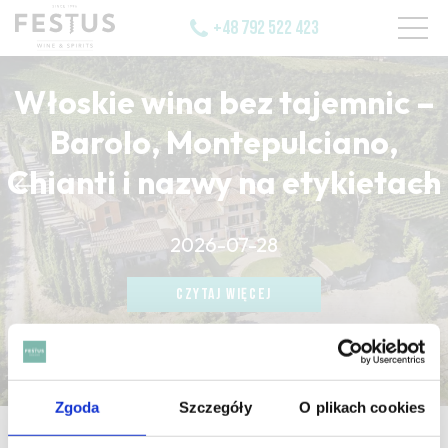
+48 792 522 423
Włoskie wina bez tajemnic –
Barolo, Montepulciano,
Chianti i nazwy na etykietach
CZYTAJ WIĘCEJ
2026-07-28
CZYTAJ WIĘCEJ
CZYTAJ WIĘCEJ
Zgoda
Szczegóły
O plikach cookies
strona główna
/
nez du vin