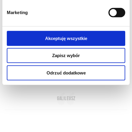
Marketing
Akceptuję wszystkie
O NAS
OFERTA ONLINE
PRODUCENCI
BLOG
PRZEWODNIK
SŁOWNIK
Zapisz wybór
Odrzuć dodatkowe
Wino to światło słońca uwięzione w wodzie
Galileusz