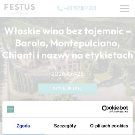
+48 792 522 423
Włoskie wina bez tajemnic –
Barolo, Montepulciano,
Chianti i nazwy na etykietach
CZYTAJ WIĘCEJ
2026-07-28
CZYTAJ WIĘCEJ
CZYTAJ WIĘCEJ
Zgoda
Szczegóły
O plikach cookies
strona główna
/
mint