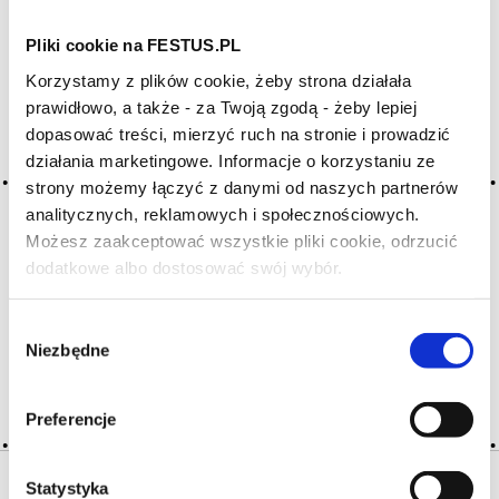
Pliki cookie na FESTUS.PL
Archiwum wpisów tagu: mint
Korzystamy z plików cookie, żeby strona działała
prawidłowo, a także - za Twoją zgodą - żeby lepiej
dopasować treści, mierzyć ruch na stronie i prowadzić
2016-05-10
mięta
działania marketingowe. Informacje o korzystaniu ze
strony możemy łączyć z danymi od naszych partnerów
aromat roślinny, przyjemny, odświeżający (oddziałuje
analitycznych, reklamowych i społecznościowych.
na receptory zimna, wywołując uczucie chłodu), niuans
Możesz zaakceptować wszystkie pliki cookie, odrzucić
zapachowy przypominający m. lub eukaliptus, zauważalny
szczególnie w czerwonych winach bordoskich, grolleaux
dodatkowe albo dostosować swój wybór.
Czy masz ukończone 18 lat?
i różowych cabernetach znad Loary, syrah, zwłaszcza jednak
w kalifornijskich … Więcej mięta →
Wybór
Niezbędne
zgody
CZYTAJ WIĘCEJ
Preferencje
Statystyka