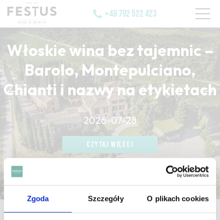
+48 792 522 423
Włoskie wina bez tajemnic –
Barolo, Montepulciano,
Chianti i nazwy na etykietach
CZYTAJ WIĘCEJ
2026-07-28
CZYTAJ WIĘCEJ
CZYTAJ WIĘCEJ
Zgoda
Szczegóły
O plikach cookies
strona główna
/
mineral