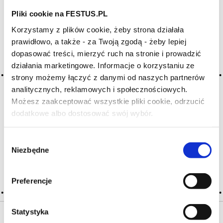
Pliki cookie na FESTUS.PL
Archiwum wpisów tagu: mineral
Korzystamy z plików cookie, żeby strona działała
prawidłowo, a także - za Twoją zgodą - żeby lepiej
dopasować treści, mierzyć ruch na stronie i prowadzić
2016-05-10
działania marketingowe. Informacje o korzystaniu ze
mineralne
strony możemy łączyć z danymi od naszych partnerów
analitycznych, reklamowych i społecznościowych.
określenie dość często używane, ale rzadko definiowane;
zasadniczo dotyczy win białych, o dosyć wysokiej
Możesz zaakceptować wszystkie pliki cookie, odrzucić
kwasowości, z zawartością soli mineralnych (także jednych
dodatkowe albo dostosować swój wybór.
Czy masz ukończone 18 lat?
i drugich), przypominających krzemień (krzemienne), łupek,
gorące kamienie lub suchy piasek, terroir, grafit, … Więcej
mineralne →
Wybór
Niezbędne
zgody
CZYTAJ WIĘCEJ
Preferencje
Statystyka