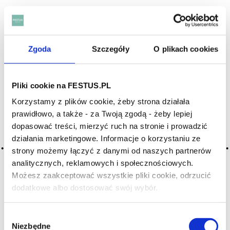
Archiwum wpisów tagu:
mielleux
Zgoda
Szczegóły
O plikach cookies
2016-05-10
Pliki cookie na FESTUS.PL
przesłodzone
Korzystamy z plików cookie, żeby strona działała
ckliwe, nadmiernie słodkie; samo określenie znamionuje brak
prawidłowo, a także - za Twoją zgodą - żeby lepiej
równowagi wina; cecha różnie oceniana, ale jeśli słodycz jest
dopasować treści, mierzyć ruch na stronie i prowadzić
zrównoważona dobrą kwasowością, wina mogą być
działania marketingowe. Informacje o korzystaniu ze
soczyste i bujne; najlepsze słodkie wina powinny mieć mocny
akcent … Więcej przesłodzone →
strony możemy łączyć z danymi od naszych partnerów
analitycznych, reklamowych i społecznościowych.
CZYTAJ WIĘCEJ
Możesz zaakceptować wszystkie pliki cookie, odrzucić
dodatkowe albo dostosować swój wybór.
Czy masz ukończone 18 lat?
2016-05-10
miodowe, miód
Wybór
Niezbędne
zgody