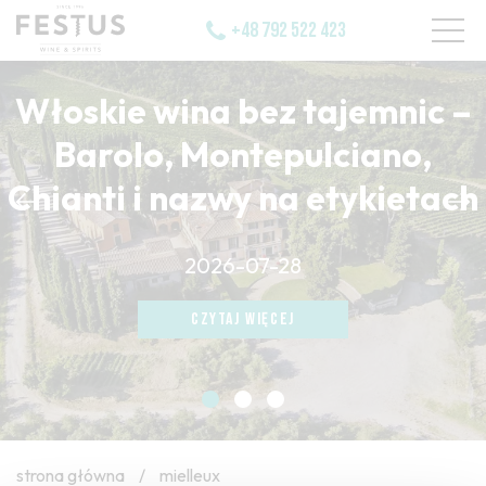
+48 792 522 423
Włoskie wina bez tajemnic –
Barolo, Montepulciano,
Chianti i nazwy na etykietach
CZYTAJ WIĘCEJ
2026-07-28
CZYTAJ WIĘCEJ
CZYTAJ WIĘCEJ
strona główna
/
mielleux