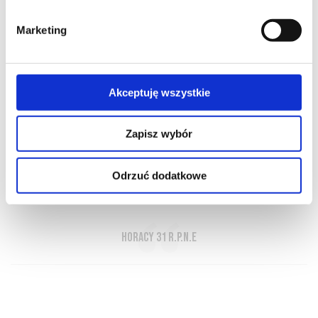
Marketing
Akceptuję wszystkie
O NAS
OFERTA ONLINE
PRODUCENCI
BLOG
PRZEWODNIK
SŁOWNIK
Zapisz wybór
Odrzuć dodatkowe
Nunc est bibendum! - A teraz pijemy!
Horacy 31 r.p.n.e