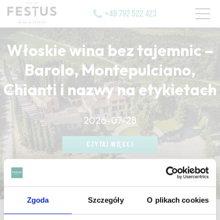
+48 792 522 423
Włoskie wina bez tajemnic –
Barolo, Montepulciano,
Chianti i nazwy na etykietach
CZYTAJ WIĘCEJ
2026-07-28
CZYTAJ WIĘCEJ
CZYTAJ WIĘCEJ
Zgoda
Szczegóły
O plikach cookies
strona główna
/
micro-oxygenation