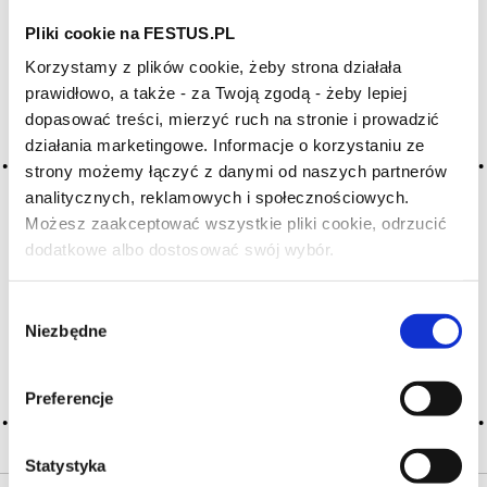
Pliki cookie na FESTUS.PL
Archiwum wpisów tagu: micro-
Korzystamy z plików cookie, żeby strona działała
oxygenation
prawidłowo, a także - za Twoją zgodą - żeby lepiej
dopasować treści, mierzyć ruch na stronie i prowadzić
działania marketingowe. Informacje o korzystaniu ze
2016-05-10
strony możemy łączyć z danymi od naszych partnerów
mikroutlenianie
analitycznych, reklamowych i społecznościowych.
Możesz zaakceptować wszystkie pliki cookie, odrzucić
in. mikrooksydacja; stosunkowo nowa (1990 r.) technika
dodatkowe albo dostosować swój wybór.
winiarska polegająca na delikatnym, kontrolowanym
Czy masz ukończone 18 lat?
dopuszczaniu pewnej ilości tlenu do wina w celu zmiękczenia
tanin oraz ustabilizowaniu koloru w bardzo bogatych
Wybór
w te związki winach, np. tannat; alternatywa dla utleniania
Niezbędne
wina w beczce, … Więcej mikroutlenianie →
zgody
CZYTAJ WIĘCEJ
Preferencje
Statystyka