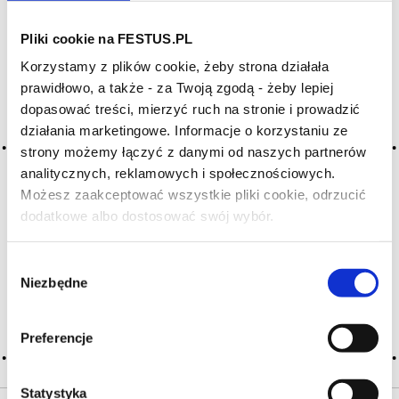
Pliki cookie na FESTUS.PL
Archiwum wpisów tagu:
Korzystamy z plików cookie, żeby strona działała
matured
prawidłowo, a także - za Twoją zgodą - żeby lepiej
dopasować treści, mierzyć ruch na stronie i prowadzić
działania marketingowe. Informacje o korzystaniu ze
2016-05-10
strony możemy łączyć z danymi od naszych partnerów
dojrzałe, dojrzałość
analitycznych, reklamowych i społecznościowych.
w sensie degustacyjnym moment, kiedy wszystkie elementy
Możesz zaakceptować wszystkie pliki cookie, odrzucić
składowe wina są w pełni rozwinięte i zharmonizowane,
dodatkowe albo dostosować swój wybór.
Czy masz ukończone 18 lat?
a wino osiągnęło optymalne możliwości smakowe
i aromatyczne; synonim apogeum; d. jest jednym
z kluczowych, decydujących wskaźników oceny wina; wino
Wybór
rozkwitłe, gotowe … Więcej dojrzałe, dojrzałość →
Niezbędne
zgody
CZYTAJ WIĘCEJ
Preferencje
Statystyka