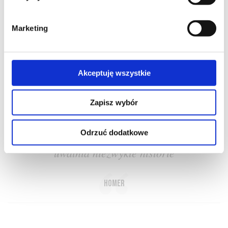
Marketing
O NAS
OFERTA ONLINE
PRODUCENCI
BLOG
Akceptuję wszystkie
PRZEWODNIK
SŁOWNIK
Zapisz wybór
Odrzuć dodatkowe
Wino to cudotwórca. Rozwiązuje języki i
uwalnia niezwykłe historie
Homer