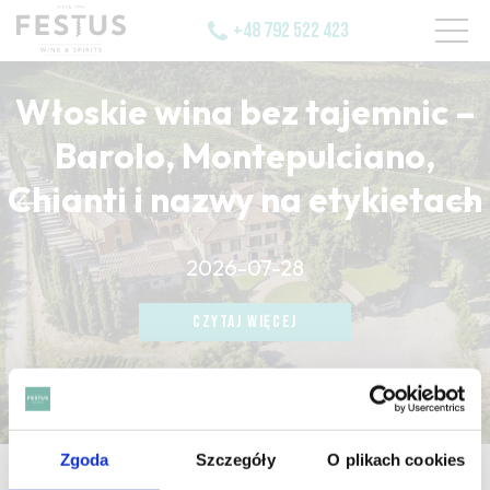
+48 792 522 423
Włoskie wina bez tajemnic –
Barolo, Montepulciano,
Chianti i nazwy na etykietach
CZYTAJ WIĘCEJ
2026-07-28
CZYTAJ WIĘCEJ
CZYTAJ WIĘCEJ
Zgoda
Szczegóły
O plikach cookies
strona główna
/
matured