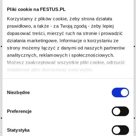
Pliki cookie na FESTUS.PL
Archiwum wpisów tagu:
Korzystamy z plików cookie, żeby strona działała
maceration
prawidłowo, a także - za Twoją zgodą - żeby lepiej
dopasować treści, mierzyć ruch na stronie i prowadzić
działania marketingowe. Informacje o korzystaniu ze
2016-05-10
strony możemy łączyć z danymi od naszych partnerów
maceracja
analitycznych, reklamowych i społecznościowych.
Możesz zaakceptować wszystkie pliki cookie, odrzucić
jeden z głównych etapów produkcji czerwonego wina;
dodatkowe albo dostosować swój wybór.
technika pozwalająca na kontakt moszczu gronowego
Czy masz ukończone 18 lat?
z pestkami, skórkami i szypułkami, mająca na celu
nie tylko zwiększenie intensywnosci koloru, ale także
Wybór
ekstrakcję tanin i aromatu; w zależności od okoliczności, m.
Niezbędne
czerwonych winogron trwa od kilku … Więcej maceracja →
zgody
CZYTAJ WIĘCEJ
Preferencje
Statystyka