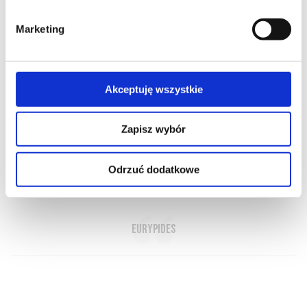
Marketing
Akceptuję wszystkie
O NAS
OFERTA ONLINE
PRODUCENCI
BLOG
PRZEWODNIK
SŁOWNIK
Zapisz wybór
Odrzuć dodatkowe
Gdzie nie ma wina, tam nie ma miłości
Eurypides