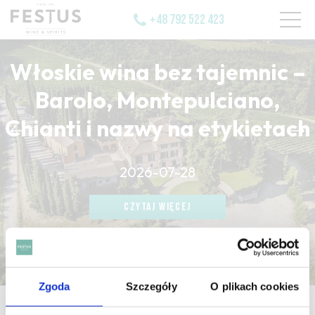
+48 792 522 423
Włoskie wina bez tajemnic –
Barolo, Montepulciano,
Chianti i nazwy na etykietach
CZYTAJ WIĘCEJ
2026-07-28
CZYTAJ WIĘCEJ
CZYTAJ WIĘCEJ
Zgoda
Szczegóły
O plikach cookies
strona główna
/
maceration