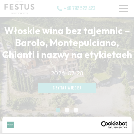
+48 792 522 423
Włoskie wina bez tajemnic –
Barolo, Montepulciano,
Chianti i nazwy na etykietach
CZYTAJ WIĘCEJ
2026-07-28
CZYTAJ WIĘCEJ
CZYTAJ WIĘCEJ
strona główna
/
integrated