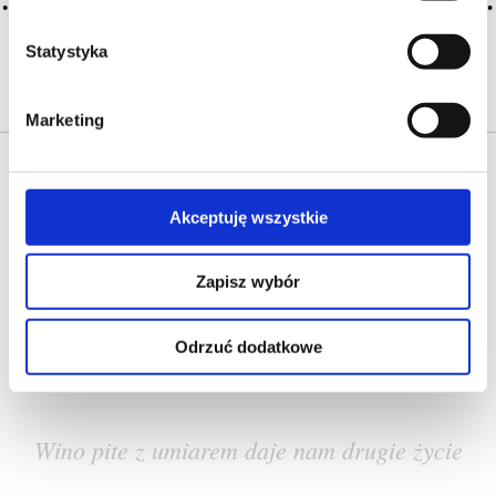
CZYTAJ WIĘCEJ
Statystyka
Marketing
Akceptuję wszystkie
Zapisz wybór
O NAS
OFERTA ONLINE
PRODUCENCI
BLOG
PRZEWODNIK
SŁOWNIK
Odrzuć dodatkowe
Wino pite z umiarem daje nam drugie życie