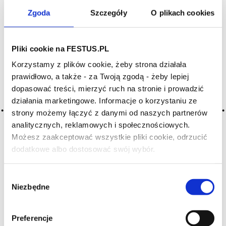
Zgoda
Szczegóły
O plikach cookies
Archiwum wpisów tagu:
integrated
Pliki cookie na FESTUS.PL
Korzystamy z plików cookie, żeby strona działała
prawidłowo, a także - za Twoją zgodą - żeby lepiej
2016-05-10
zrównoważone
dopasować treści, mierzyć ruch na stronie i prowadzić
działania marketingowe. Informacje o korzystaniu ze
równowaga; harmonijne
strony możemy łączyć z danymi od naszych partnerów
analitycznych, reklamowych i społecznościowych.
CZYTAJ WIĘCEJ
Możesz zaakceptować wszystkie pliki cookie, odrzucić
dodatkowe albo dostosować swój wybór.
Czy masz ukończone 18 lat?
2016-05-10
zintegrowane
Wybór
Niezbędne
zgody
termin degustacyjny oznaczający wino, którego wszystkie
składowe, takie jak taniny, kwasy, alkohol, w miarę rozwoju
wina zacierają się, równoważąc się, dążąc do pełnej
Preferencje
harmonii; równowaga