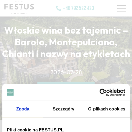
+48 792 522 423
Włoskie wina bez tajemnic –
Barolo, Montepulciano,
Chianti i nazwy na etykietach
CZYTAJ WIĘCEJ
2026-07-28
CZYTAJ WIĘCEJ
CZYTAJ WIĘCEJ
Zgoda
Szczegóły
O plikach cookies
strona główna
/
indiscret
Pliki cookie na FESTUS.PL