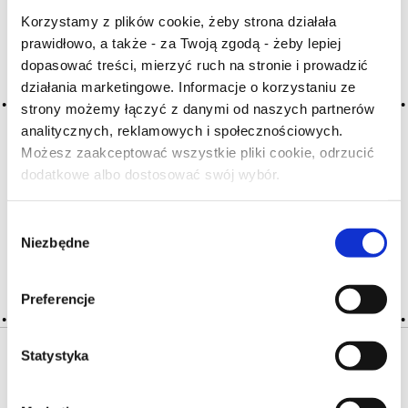
Korzystamy z plików cookie, żeby strona działała
prawidłowo, a także - za Twoją zgodą - żeby lepiej
Archiwum wpisów tagu:
dopasować treści, mierzyć ruch na stronie i prowadzić
indiscret
działania marketingowe. Informacje o korzystaniu ze
strony możemy łączyć z danymi od naszych partnerów
analitycznych, reklamowych i społecznościowych.
2016-05-10
Możesz zaakceptować wszystkie pliki cookie, odrzucić
niedyskretne
dodatkowe albo dostosować swój wybór.
Czy masz ukończone 18 lat?
wina natychmiast ujawniające degustującemu swoją jakość
lub wady
Wybór
Niezbędne
zgody
CZYTAJ WIĘCEJ
Preferencje
Statystyka