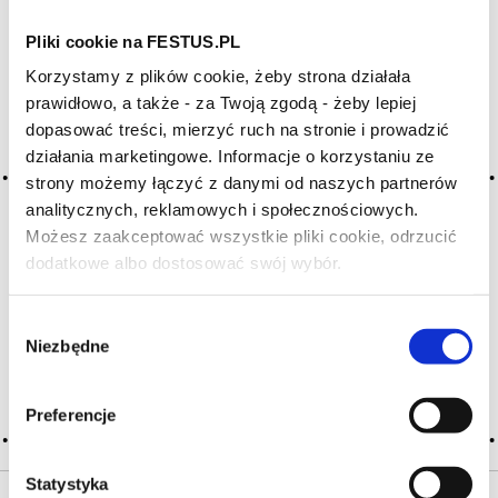
Pliki cookie na FESTUS.PL
Archiwum wpisów tagu: incisive
Korzystamy z plików cookie, żeby strona działała
prawidłowo, a także - za Twoją zgodą - żeby lepiej
dopasować treści, mierzyć ruch na stronie i prowadzić
2016-05-10
działania marketingowe. Informacje o korzystaniu ze
ostre, ostrość
strony możemy łączyć z danymi od naszych partnerów
cecha win powodująca uczucie obkurczenia się naczyń
analitycznych, reklamowych i społecznościowych.
krwionośnych w jamie ustnej; jak większość wyrażeń
Możesz zaakceptować wszystkie pliki cookie, odrzucić
degustacyjnych nie jest ono jednoznaczne;
dodatkowe albo dostosować swój wybór.
w najłagodniejszej formie może oznaczać wino
Czy masz ukończone 18 lat?
o nieprzyjemnejdominancie kwasów i tanin, ze szczyptą
agresywności, nieco gorzkie i zielone … Więcej ostre, ostrość
Wybór
→
Niezbędne
zgody
CZYTAJ WIĘCEJ
Preferencje
Statystyka