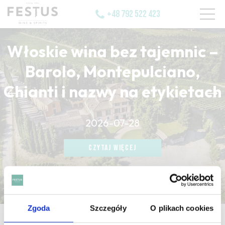
+48 792 522 423
Włoskie wina bez tajemnic –
Barolo, Montepulciano,
Chianti i nazwy na etykietach
CZYTAJ WIĘCEJ
2026-07-28
CZYTAJ WIĘCEJ
CZYTAJ WIĘCEJ
Zgoda
Szczegóły
O plikach cookies
strona główna
/
incisive